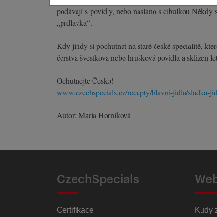
podávají s povidly, nebo naslano s cibulkou Někdy 
„prdlavka“.
Kdy jindy si pochutnat na staré české specialitě, k
čerstvá švestková nebo hrušková povidla a sklizen l
Ochutnejte Česko!
www.czechspecials.cz/recepty/hlavni-jidla/sladka-ji
Autor: Maria Horníková
CzechSpecials
Web
Certifikace
Kudy 