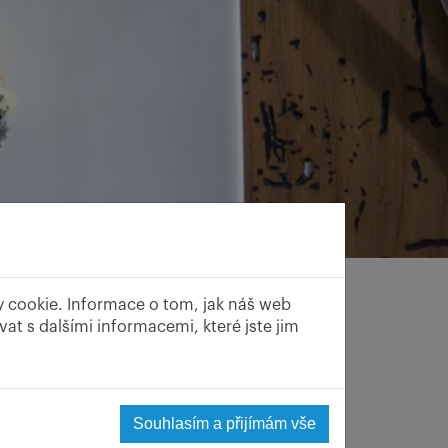
y cookie. Informace o tom, jak náš web
laná specialita, od trhavého škubavého
at s dalšími informacemi, které jste jim
čkou odlepit brambory s moukou od
 která nesmí být v chuti patrná a škubánky musí
Souhlasím a přijímám vše
ánky, většinou ty, co zbudou z minulého dne, se