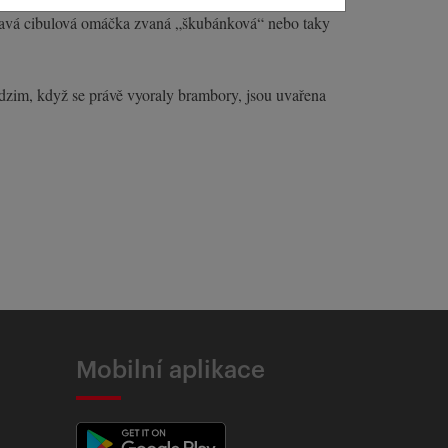
tmavá cibulová omáčka zvaná „škubánková“ nebo taky
odzim, když se právě vyoraly brambory, jsou uvařena
Mobilní aplikace