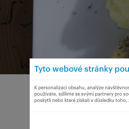
Tyto webové stránky pou
K personalizaci obsahu, analýze návštěvnos
Víte, že podzim je i časem škubánků? Jm
používáte, sdílíme se svými partnery pro so
pohybu, kterým musí brambory s mouko
poskytli nebo které získali v důsledku toho,
horkého dna hrnce.
I když příprava vypadá lehce, dobře uvařené škubán
být dokonale hladké. Polévají se máslem nebo sádl