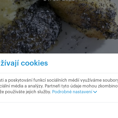
žívají cookies
ti a poskytování funkcí sociálních médií využíváme soubor
éno dostala tato sladká, ale v některých krajích i s
ciální média a analýzy. Partneři tyto údaje mohou zkombinov
u velmi poctivě a několikrát za sebou kuchař vaře
 že používáte jejich služby.
Podrobné nastavení
ky chtějí doopravdy zkušenost, brambory musí být propařené s moukou,
em, sypou mletým mákem, mletými ořechy nebo tvarohem. Opékané škub