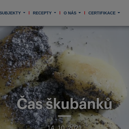
 SUBJEKTY
RECEPTY
O NÁS
CERTIFIKACE
Čas škubánků
14. 10. 2021