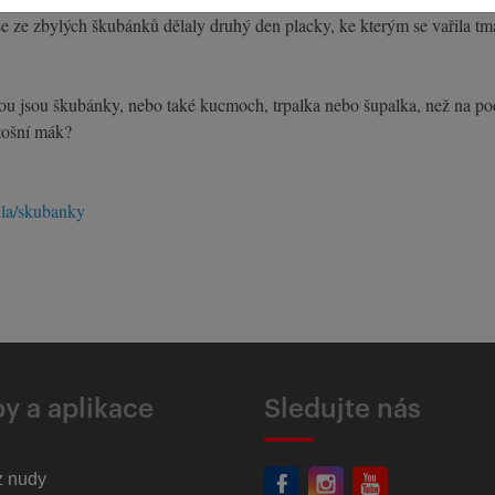
se ze zbylých škubánků dělaly druhý den placky, ke kterým se vařila 
terou jsou škubánky, nebo také kucmoch, trpalka nebo šupalka, než na p
etošní mák?
dla/skubanky
y a aplikace
Sledujte nás
z nudy