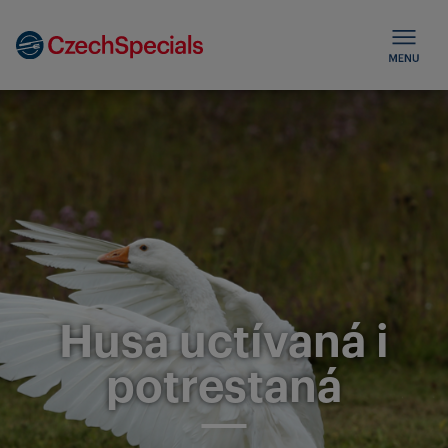
Husa uctívaná i
potrestaná