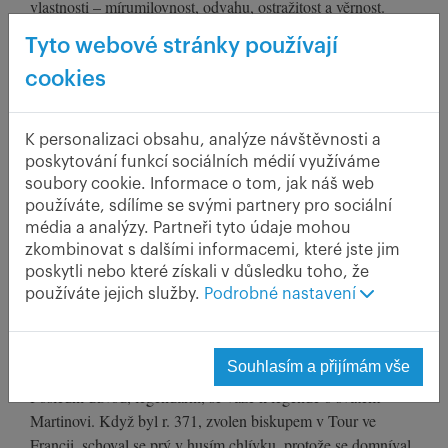
vlastnosti – mírumilovnost, odvahu, ostražitost a věrnost.
Husí svazek totiž trvá po celý život, což může být i více jak
Tyto webové stránky používají
čtyřicet let. Těmto svým ctnostem husa vděčí za to, že byla
cookies
poprvé v historii vyňata v zemi pyramid ze statutu pouhých
poživatin a dostala se jako zářný vzor povahových vlastností
pod ochranu božstev. Od té doby byla husa zasvěcena bohyni
K personalizaci obsahu, analýze návštěvnosti a
Isis, ochránkyni života a mateřství. Jíst husy směli jedině
poskytování funkcí sociálních médií využíváme
faraónové a kněží.
soubory cookie. Informace o tom, jak náš web
používáte, sdílíme se svými partnery pro sociální
média a analýzy. Partneři tyto údaje mohou
zkombinovat s dalšími informacemi, které jste jim
poskytli nebo které získali v důsledku toho, že
používáte jejich služby.
Podrobné nastavení
Souhlasím a přijímám vše
Poslední důvod, legendární, se váže k legendě o svatém
Martinovi. Když byl r. 371, zvolen biskupem v Tour ve
Francii, schoval se prý v husím chlívku, protože se domníval,