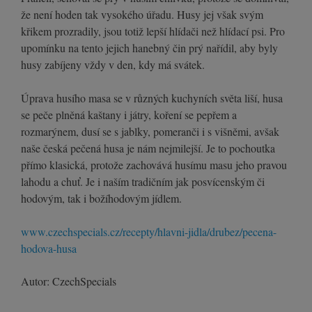
že není hoden tak vysokého úřadu. Husy jej však svým
křikem prozradily, jsou totiž lepší hlídači než hlídací psi. Pro
upomínku na tento jejich hanebný čin prý nařídil, aby byly
husy zabíjeny vždy v den, kdy má svátek.
Úprava husího masa se v různých kuchyních světa liší, husa
se peče plněná kaštany i játry, koření se pepřem a
rozmarýnem, dusí se s jablky, pomeranči i s višněmi, avšak
naše česká pečená husa je nám nejmilejší. Je to pochoutka
přímo klasická, protože zachovává husímu masu jeho pravou
lahodu a chuť. Je i naším tradičním jak posvícenským či
hodovým, tak i božíhodovým jídlem.
www.czechspecials.cz/recepty/hlavni-jidla/drubez/pecena-
hodova-husa
Autor: CzechSpecials