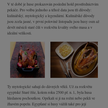
V té době je huse prokazován poslední hold prostřednictvím
pekáče. Pro volbu jednoho a téhož data jsou tři důvody:
kulinářský, mytologický a legendární. Kulinářské důvody
jsou zcela jasné, v první polovině listopadu jsou husy osm až
devět měsíců staré čili v rozkvětu kvality svého masa a v
ideální velikosti.
Ty mytologické sahají do dávných věků. Už za rozkvětu
egyptské Staré říše, kolem roku 2500 př. n. l., byla husa
hledanou pochoutkou. Opékali si ji na rožni nebo pekli ve
žhavém popelu. Egypťané si husy vážili také pro její