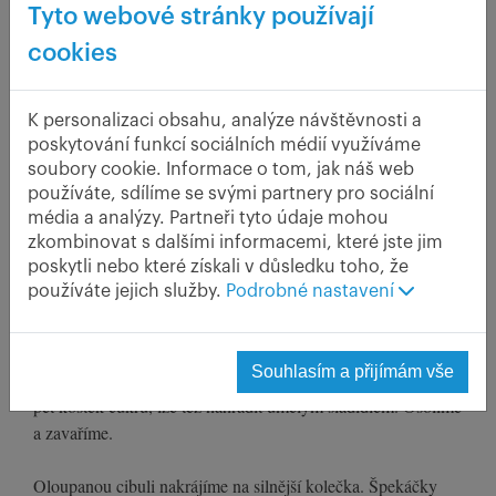
50 g hořčice
Tyto webové stránky používají
cookies
V tomto předkrmu jsou ukryty hned dvě
rarity. Česká vynikající uzenka, ve které by
měla být kromě masa až 1/3 špeku a unikátní
K personalizaci obsahu, analýze návštěvnosti a
úprava v octovém nálevu s kořením. Jejich
poskytování funkcí sociálních médií využíváme
potopení do nálevu dalo této specialitě i její
soubory cookie. Informace o tom, jak náš web
jméno.
používáte, sdílíme se svými partnery pro sociální
média a analýzy. Partneři tyto údaje mohou
zkombinovat s dalšími informacemi, které jste jim
Postup
poskytli nebo které získali v důsledku toho, že
používáte jejich služby.
Podrobné nastavení
Špekáčky zbavíme provázků, ev. kovových spon a oloupeme
je. Do vhodného hrnce nalijeme odměřené množství vody,
Souhlasím a přijímám vše
přidáme ocet, nové koření a celý pepř, vrchovatou lžíci nebo
pět kostek cukru, lze též nahradit umělým sladidlem. Osolíme
a zavaříme.
Oloupanou cibuli nakrájíme na silnější kolečka. Špekáčky