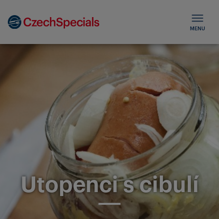
Utopenci s cibulí