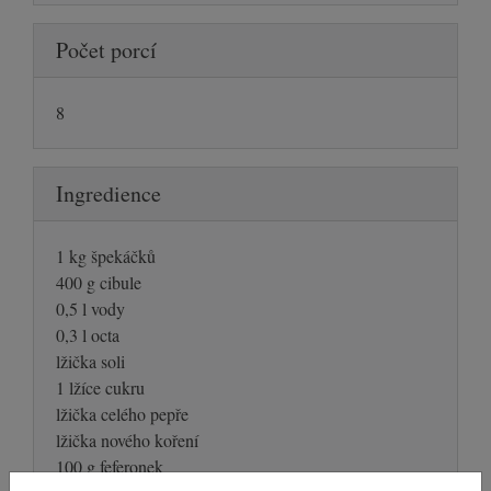
Počet porcí
8
Ingredience
1 kg špekáčků
400 g cibule
0,5 l vody
0,3 l octa
lžička soli
1 lžíce cukru
lžička celého pepře
lžička nového koření
100 g feferonek