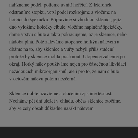
nařízneme podél, potřeme uvnitř hořčicí. Z feferonek
odstraníme stopku, větší podél rozkrojíme a vložíme na
hořčici do špekáčku. Připravíme si vhodnou sklenici, jejíž
dno vyložíme kolečky cibule, vložíme naplněné špekáčky,
dáme vrstvu cibule a takto pokračujeme, až je sklenice, nebo
nádoba plná. Poté zaléváme utopence horkým nálevem a
dbáme na to, aby sklenice a vuřty nebyli příliš studení,
protože by sklenice mohla prasknout. Utopence zalijeme po
okraj. Horký nálev používáme nejen pro částečnou likvidaci
nežádoucích mikroorganismů, ale i pro to, že nám cibule
v octovém nálevu potom nezčerná.
Sklenice dobře uzavřeme a otočením zjistíme těsnost.
Necháme pět dní uležet v chladu, občas sklenice otočíme,
aby se celý obsah důkladně nasákl nálevem.