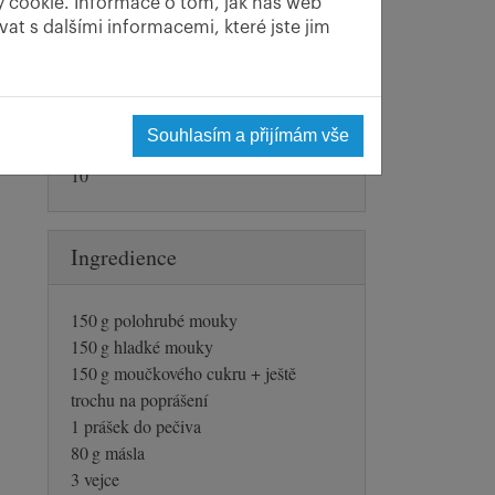
y cookie. Informace o tom, jak náš web
20 min
at s dalšími informacemi, které jste jim
ku
Počet porcí
Souhlasím a přijímám vše
10
Ingredience
150 g polohrubé mouky
150 g hladké mouky
150 g moučkového cukru + ještě
trochu na poprášení
1 prášek do pečiva
80 g másla
3 vejce