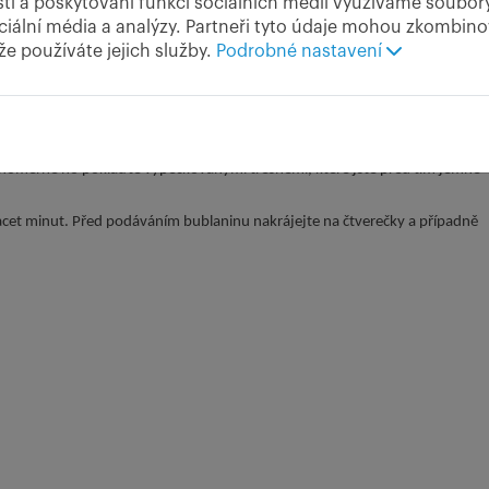
ti a poskytování funkcí sociálních médií využíváme soubor
ciální média a analýzy. Partneři tyto údaje mohou zkombinov
 že používáte jejich služby.
Podrobné nastavení
čkovým a vanilínovým cukrem, vejci a kefírem. Pak přidejte prosátou mou
ejte.
rovnoměrně ho poklaďte vypeckovanými třešněmi, které jste před tím jemně
acet minut. Před podáváním bublaninu nakrájejte na čtverečky a případně