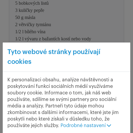
5 bobkových listů
3 kuličky pepře
50 g másla
2 větvičky tymiánu
1/2 l bílého vína
1/2 l vývaru z bažantích kostí nebo vody
cukr (dle chuti)
Tyto webové stránky používají
sůl, mletý pepř
cookies
Bažant má navíc kromě výborné chuti i
K personalizaci obsahu, analýze návštěvnosti a
výživově velmi vhodné složení masa.
poskytování funkcí sociálních médií využíváme
Obsahuje totiž jen velmi málo tuku, ale
soubory cookie. Informace o tom, jak náš web
naopak spoustu antioxidantů. A protože celý
používáte, sdílíme se svými partnery pro sociální
život žije pouze v lesích a na polích, jde
média a analýzy. Partneři tyto údaje mohou
vlastně o bio maso!
zkombinovat s dalšími informacemi, které jste jim
poskytli nebo které získali v důsledku toho, že
používáte jejich služby.
Podrobné nastavení
Postup