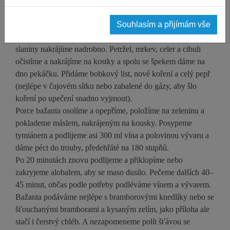
Souhlasím a přijímám vše
Pokud máme celého bažanta, stáhneme ho, očistíme,
omyjeme a naporcujeme. Potom maso prošpikujeme. Zbytek
slaniny nakrájíme nadrobno. Petržel, mrkev, celer a cibuli
očistíme a nakrájíme na kostky a spolu se špekem dáme na
dno pekáčku. Přidáme bobkový list, nové koření a celý pepř
(nejlépe v čajovém sítku nebo zabalené do gázy, aby šlo
koření po upečení snadno vyjmout).
Porce bažanta osolíme a opepříme, položíme na zeleninu a
poklademe máslem, nakrájeným na kousky. Posypeme
tymiánem a podlijeme asi 300 ml vína a polovinou vývaru a
dáme péct do trouby, předehřáté na 180 stupňů.
Po 20 minutách znovu podlijeme a přiklopíme nebo
zakryjeme alobalem, aby se maso dusilo. Pečeme dalších 40–
45 minut, občas podle potřeby podléváme vínem a vývarem.
Bažanta podáváme nejlépe s bramborovými knedlíky nebo se
šťouchanými bramborami a kysaným zelím, jako příloha ale
stačí i čerstvý chléb. A nezapomeneme polít šťávou se