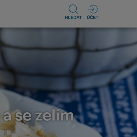
HLEDAT
ÚČET
a se zelím