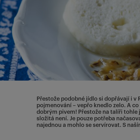
Přestože podobné jídlo si dopřávají i 
pojmenování – vepřo knedlo zelo. A co 
dobrým pivem! Přestože na talíři tohle 
složitá není. Je pouze potřeba načasov
najednou a mohlo se servírovat. S naší