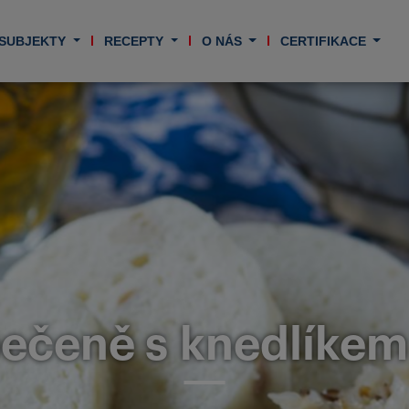
 SUBJEKTY
RECEPTY
O NÁS
CERTIFIKACE
ečeně s knedlíkem 