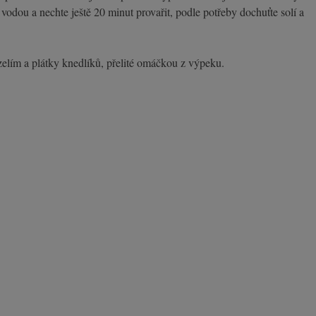
e vodou a nechte ještě 20 minut provařit, podle potřeby dochuťte solí a
zelím a plátky knedlíků, přelité omáčkou z výpeku.