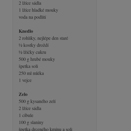
2 lžíce sádla
1 lžíce hladké mouky
voda na podlití
Knedlo
2 rohlíky, nejlépe den staré
½ kostky droždí
½ lžičky cukru
500 g hrubé mouky
špetka soli
250 ml mléka
1 vejce
Zelo
500 g kysaného zelí
2 lžíce sádla
1 cibule
100 g slaniny
špetka drceného kmínu a soli