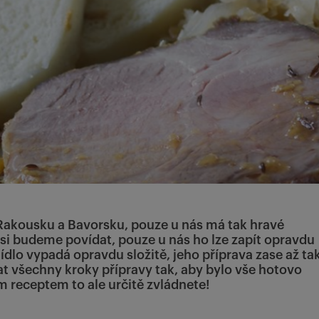
v Rakousku a Bavorsku, pouze u nás má tak hravé
si budeme povídat, pouze u nás ho lze zapít opravdu
jídlo vypadá opravdu složitě, jeho příprava zase až ta
at všechny kroky přípravy tak, aby bylo vše hotovo
m receptem to ale určitě zvládnete!