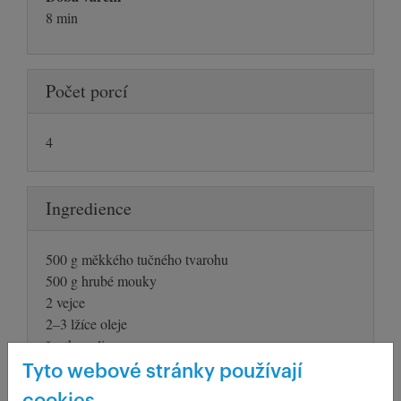
8 min
Počet porcí
4
Ingredience
500 g měkkého tučného tvarohu
500 g hrubé mouky
2 vejce
2–3 lžíce oleje
špetka soli
20–30 čerstvých jahod
Tyto webové stránky používají
4 lžíce rozpuštěného másla, 4 lžíce moučkového cukru,
cookies