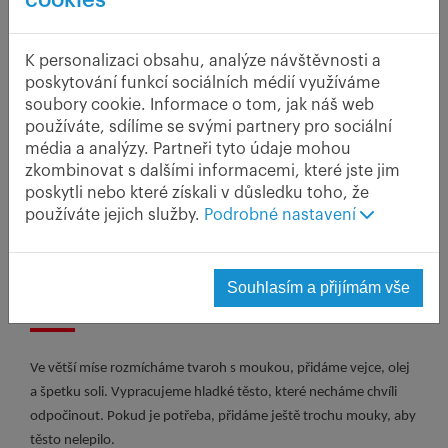
4 lžíce zakysané smetany
K personalizaci obsahu, analýze návštěvnosti a
V květnu začíná sezona jahod, která trvá až
poskytování funkcí sociálních médií využíváme
do června. Na rozdíl od skleníkových jahod
soubory cookie. Informace o tom, jak náš web
bez chuti a vůně, které jsou ke koupi po celý
používáte, sdílíme se svými partnery pro sociální
rok, ty ze zahrádek a českých polí, které
média a analýzy. Partneři tyto údaje mohou
uzrály na sluníčku, nenapodobitelně chutnají
zkombinovat s dalšími informacemi, které jste jim
i voní. Nejvíc jim sluší jen jednoduchá a
poskytli nebo které získali v důsledku toho, že
krátká úprava, jako je třeba právě náš recept.
používáte jejich služby.
Podrobné nastavení
Nevařte ale knedlíky zbytečně dlouho, aby
jahody zůstaly pevné a šťavnaté.
Souhlasím a přijímám vše
Postup
Ve větší míse rozmícháme tvaroh s moukou, přidáme vejce, olej
a špetku soli. Vypracujeme hladké těsto, které necháme chvíli
odpočinout. Pokud je potřeba, přidáme ještě trochu mouky, aby
těsto nelepilo.