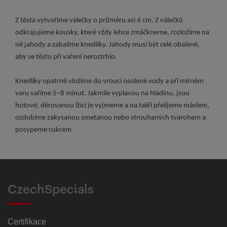
Z těsta vytvoříme válečky o průměru asi 4 cm. Z válečků
odkrajujeme kousky, které vždy lehce zmáčkneme, rozložíme na
ně jahody a zabalíme knedlíky. Jahody musí být celé obalené,
aby se těsto při vaření neroztrhlo.
Knedlíky opatrně vložíme do vroucí osolené vody a při mírném
varu vaříme 5–8 minut. Jakmile vyplavou na hladinu, jsou
hotové, děrovanou lžící je vyjmeme a na talíři přelijeme máslem,
ozdobíme zakysanou smetanou nebo strouhaných tvarohem a
posypeme cukrem
CzechSpecials
Certifikace