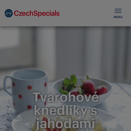
Tvarohové
knedlíky s
jahodami