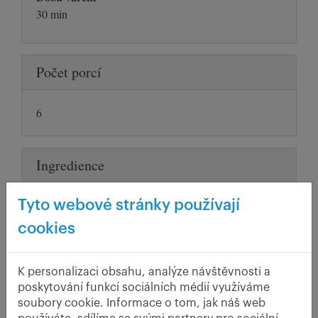
30 min
Počet porcí
6
Ingredience
Tyto webové stránky používají
100 g hladké mouky
1/4 l mléka
cookies
50 g droždí
5 cl rumu
K personalizaci obsahu, analýze návštěvnosti a
20 g vanilkového cukru
poskytování funkcí sociálních médií využíváme
čerstvé nebo sušené švestky na 6 porcí
soubory cookie. Informace o tom, jak náš web
50 g mletého cukru