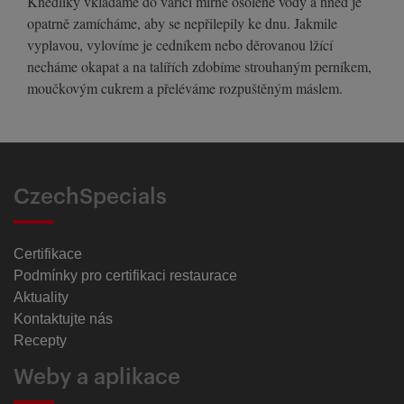
Knedlíky vkládáme do vařící mírně osolené vody a hned je
opatrně zamícháme, aby se nepřilepily ke dnu. Jakmile
vyplavou, vylovíme je cedníkem nebo děrovanou lžící
necháme okapat a na talířích zdobíme strouhaným perníkem,
moučkovým cukrem a přeléváme rozpuštěným máslem.
CzechSpecials
Certifikace
Podmínky pro certifikaci restaurace
Aktuality
Kontaktujte nás
Recepty
Weby a aplikace