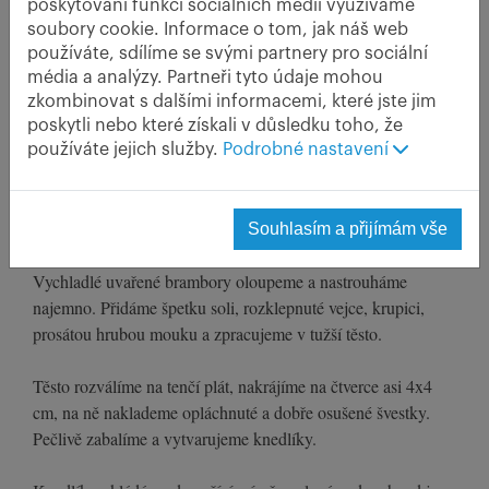
poskytování funkcí sociálních médií využíváme
soubory cookie. Informace o tom, jak náš web
Ovocný knedlík je bezesporu symbol českého
používáte, sdílíme se svými partnery pro sociální
léta. Pojďte si vyzkoušet méně časté
média a analýzy. Partneři tyto údaje mohou
bramborové těsto, které vám společně se
zkombinovat s dalšími informacemi, které jste jim
strouhaným perníkem zajistí exkluzivní
poskytli nebo které získali v důsledku toho, že
chuťový zážitek.
používáte jejich služby.
Podrobné nastavení
Postup
Souhlasím a přijímám vše
Vychladlé uvařené brambory oloupeme a nastrouháme
najemno. Přidáme špetku soli, rozklepnuté vejce, krupici,
prosátou hrubou mouku a zpracujeme v tužší těsto.
Těsto rozválíme na tenčí plát, nakrájíme na čtverce asi 4x4
cm, na ně naklademe opláchnuté a dobře osušené švestky.
Pečlivě zabalíme a vytvarujeme knedlíky.