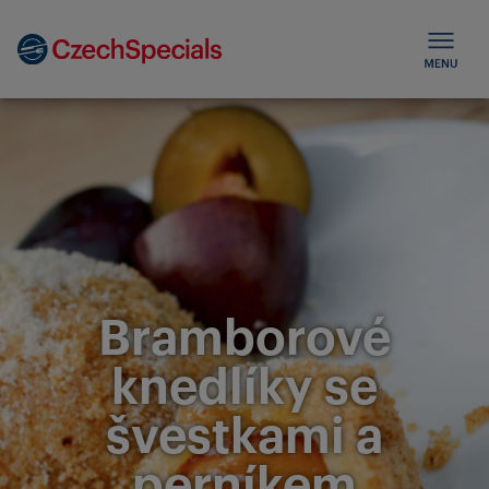
Bramborové
knedlíky se
švestkami a
perníkem