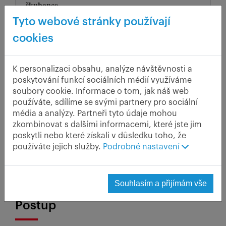
škubance
100 g špeku
Tyto webové stránky používají
800 g brambor uvařených ve slupce a oloupaných
cookies
200 g hrubé mouky
2 vejce
sůl
K personalizaci obsahu, analýze návštěvnosti a
trnková omáčka:
80 g slaniny, 250 g švestkových
poskytování funkcí sociálních médií využíváme
povidel, 200 g sušených švestek, sůl
soubory cookie. Informace o tom, jak náš web
používáte, sdílíme se svými partnery pro sociální
média a analýzy. Partneři tyto údaje mohou
Než dostaneme toto jídlo z plotny na stůl,
zkombinovat s dalšími informacemi, které jste jim
bude to chvilku trvat. Dobré věci chtějí svůj
poskytli nebo které získali v důsledku toho, že
čas a talíř vonící rozmarýnem, slaninou a
používáte jejich služby.
Podrobné nastavení
švestkami nás za námahu odmění opravdu do
sytosti. Tento recept je specialitou východní
Moravy.
Souhlasím a přijímám vše
Postup