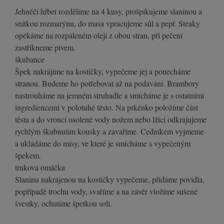
Jehněčí hřbet rozdělíme na 4 kusy, prošpikujeme slaninou a
snítkou rozmarýnu, do masa vpracujeme sůl a pepř. Steaky
opékáme na rozpáleném oleji z obou stran, při pečení
zastříkneme pivem.
škubance
Špek nakrájíme na kostičky, vypečeme jej a ponecháme
stranou. Budeme ho potřebovat až na podávání. Brambory
nastrouháme na jemném struhadle a smícháme je s ostatními
ingrediencemi v polotuhé těsto. Na prkénko položíme část
těsta a do vroucí osolené vody nožem nebo lžící odkrajujeme
rychlým škubnutím kousky a zavaříme. Cedníkem vyjmeme
a ukládáme do mísy, ve které je smícháme s vypečeným
špekem.
trnková omáčka
Slaninu nakrájenou na kostičky vypečeme, přidáme povidla,
popřípadě trochu vody, svaříme a na závěr vložíme sušené
švestky, ochutíme špetkou soli.