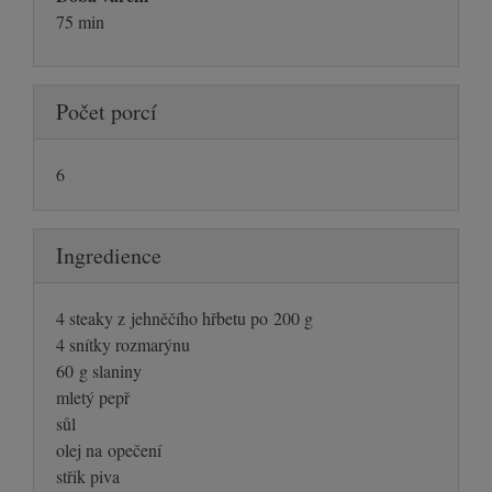
75 min
Počet porcí
6
Ingredience
4 steaky z jehněčího hřbetu po 200 g
4 snítky rozmarýnu
60 g slaniny
mletý pepř
sůl
olej na opečení
střik piva