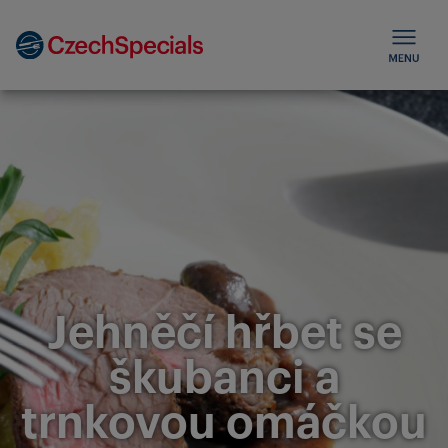
Jehněčí hřbet se
škubanci a
trnkovou omáčkou