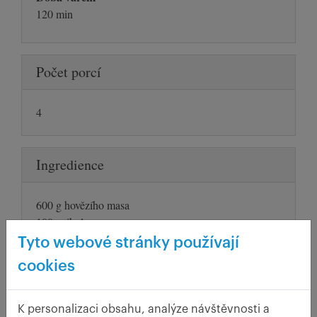
120 min
Počet porcí
4
Ingredience
600 g hovězího masa
100g cibule
50 g tuku
Tyto webové stránky používají
mletá paprika
cookies
sůl
asi 500 ml hovězího vývaru
50 g hladké mouky
K personalizaci obsahu, analýze návštěvnosti a