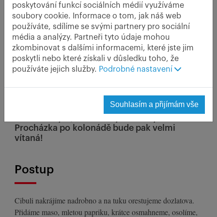
150 ml smetany
poskytování funkcí sociálních médií využíváme
80 g kysané smetany příloha
soubory cookie. Informace o tom, jak náš web
používáte, sdílíme se svými partnery pro sociální
máslové noky, karlovarský knedlík, dušená rýže
média a analýzy. Partneři tyto údaje mohou
zkombinovat s dalšími informacemi, které jste jim
V pokrmu pocházejícím ze známého
poskytli nebo které získali v důsledku toho, že
lázeňského města nehledejte příchuť
používáte jejich služby.
Podrobné nastavení
blahodárných minerálních vod. Místo nich
v guláši najdete energeticky podstatně
vydatnější smetanu, kterou můžete ještě
Souhlasím a přijímám vše
„podpořit“ knedlíkem (jak jinak než
karlovarským) či máslovými nočky.
Procházka po kolonádě bude pak velmi
vítaná!
Postup
Cibuli nakrájíme nadrobno a na tuku orestujeme dozlatova.
Přidáme maso, mletou papriku, krátce osmahneme, osolíme,