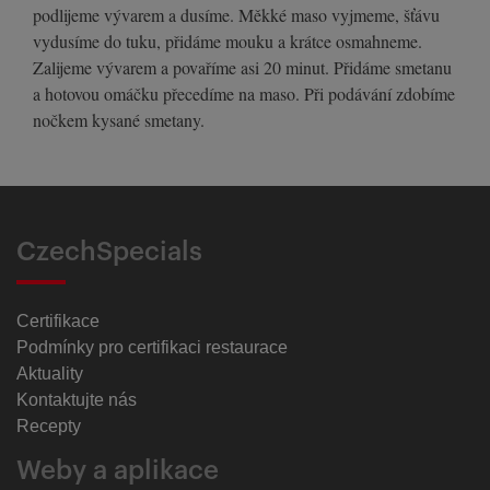
podlijeme vývarem a dusíme. Měkké maso vyjmeme, šťávu
vydusíme do tuku, přidáme mouku a krátce osmahneme.
Zalijeme vývarem a povaříme asi 20 minut. Přidáme smetanu
a hotovou omáčku přecedíme na maso. Při podávání zdobíme
nočkem kysané smetany.
CzechSpecials
Certifikace
Podmínky pro certifikaci restaurace
Aktuality
Kontaktujte nás
Recepty
Weby a aplikace