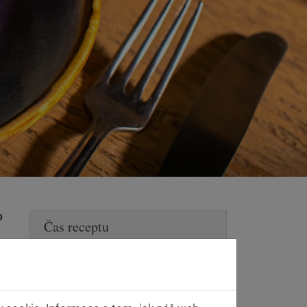
o
Čas receptu
Doba přípravy
15 min
Doba vaření