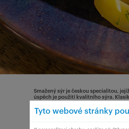
Smažený sýr je českou specialitou, její
úspěch je použití kvalitního sýra. Klas
Blaťácké zlato a pro doopravdové labu
Tyto webové stránky pou
Postup