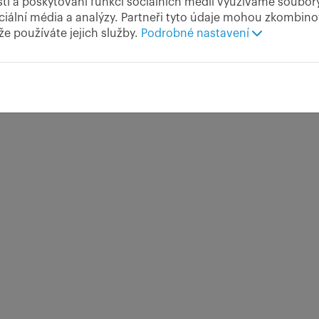
ti a poskytování funkcí sociálních médií využíváme soubor
ciální média a analýzy. Partneři tyto údaje mohou zkombinov
kud nevznikne husté těstíčko. Namočte do něj plátek sýra, který následně
 že používáte jejich služby.
Podrobné nastavení
ažení nevytekl.
dávejte, ideálně s uvařenými bramborami, s tatarskou omáčkou a zeleninov