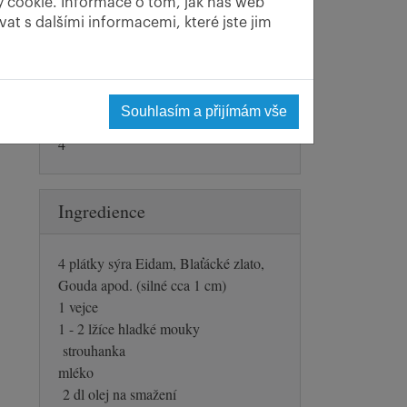
y cookie. Informace o tom, jak náš web
10 min
at s dalšími informacemi, které jste jim
ým
Počet porcí
Souhlasím a přijímám vše
4
Ingredience
4 plátky sýra Eidam, Blaťácké zlato,
Gouda apod. (silné cca 1 cm)
1 vejce
1 - 2 lžíce hladké mouky
strouhanka
mléko
2 dl olej na smažení