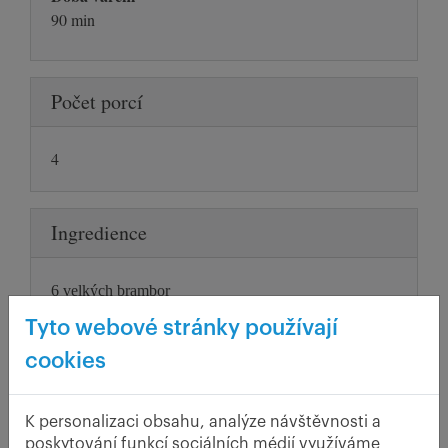
90 min
Počet porcí
4
Ingredience
6 velkých brambor
300 g pohanky
Tyto webové stránky používají
4 vejce
cookies
smetana
sádlo
sůl
K personalizaci obsahu, analýze návštěvnosti a
pepř
poskytování funkcí sociálních médií využíváme