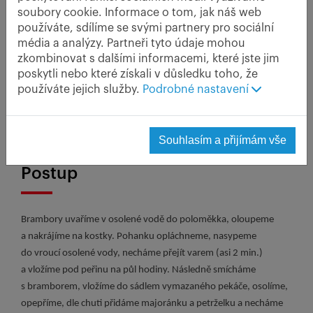
majoránka
soubory cookie. Informace o tom, jak náš web
zelená petrželka
používáte, sdílíme se svými partnery pro sociální
na posyp slanina brynza, ovčí sýr
média a analýzy. Partneři tyto údaje mohou
zkombinovat s dalšími informacemi, které jste jim
poskytli nebo které získali v důsledku toho, že
používáte jejich služby.
Podrobné nastavení
Krajová specialita z tradičních surovin našich
předků - brambor, pohanky a ovčího sýra.
Regionální specialita východní Moravy.
Souhlasím a přijímám vše
Postup
Brambory uvaříme v osolené vodě do poloměkka, oloupeme
a nakrájíme na kostky. Pohanku opláchneme, nasypeme
do vroucí osolené vody, necháme přejít varem (asi 2 min.)
a vložíme pod peřinu na půl hodiny. Následně smícháme
s bramborem, vložíme do sádlem vymazaného pekáče, osolíme,
opepříme, dle chuti přidáme majoránku a petrželku a necháme