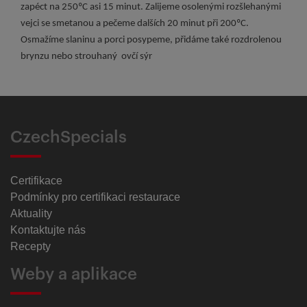
zapéct na 250ºC asi 15 minut. Zalijeme osolenými rozšlehanými
vejci se smetanou a pečeme dalších 20 minut při 200ºC.
Osmažíme slaninu a porci posypeme, přidáme také rozdrolenou
brynzu nebo strouhaný ovčí sýr
CzechSpecials
Certifikace
Podmínky pro certifikaci restaurace
Aktuality
Kontaktujte nás
Recepty
Weby a aplikace