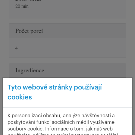
20 min
Počet porcí
4
Ingredience
Tyto webové stránky používají
1 kg umletých vařených brambor
50 dkg krupice
cookies
2 vejce
15 dkg umletých škvarků
K personalizaci obsahu, analýze návštěvnosti a
3 housky nakrájené na kostičky
poskytování funkcí sociálních médií využíváme
2 - 3 lžíce mléka
soubory cookie. Informace o tom, jak náš web
olej