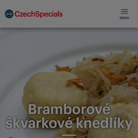
Bramborové
škvarkové knedlíky