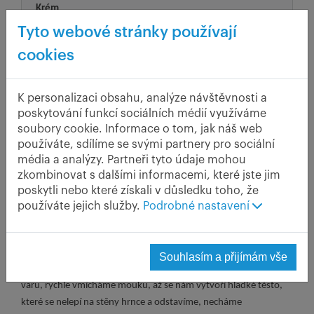
Krém
300 ml mléka
Tyto webové stránky používají
1 sáček vanilkového pudinku
cookies
100 g moučkového cukru
250 ml 33% šlehačky
K personalizaci obsahu, analýze návštěvnosti a
poskytování funkcí sociálních médií využíváme
soubory cookie. Informace o tom, jak náš web
Další typický český cukrářský výrobek z
používáte, sdílíme se svými partnery pro sociální
odpalovaného těsta. Někteří cukráři věnečky
média a analýzy. Partneři tyto údaje mohou
plní jen šlehanou smetanou, další nedají
zkombinovat s dalšími informacemi, které jste jim
dopustit na žloutkový krém.
poskytli nebo které získali v důsledku toho, že
používáte jejich služby.
Podrobné nastavení
Postup
Souhlasím a přijímám vše
V hrnci zahřejeme vodu a rozpustíme máslo, přivedeme k bodu
varu, rychle vmícháme mouku, až se nám vytvoří hladké těsto,
které se nelepí na stěny hrnce a odstavíme, necháme