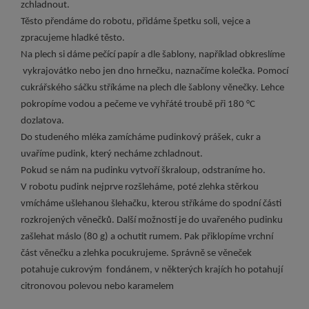
zchladnout.
Těsto přendáme do robotu, přidáme špetku soli, vejce a
zpracujeme hladké těsto.
Na plech si dáme pečící papír a dle šablony, například obkreslíme
vykrajovátko nebo jen dno hrnečku, naznačíme kolečka. Pomocí
cukrářského sáčku stříkáme na plech dle šablony věnečky. Lehce
pokropíme vodou a pečeme ve vyhřáté troubě při 180 °C
dozlatova.
Do studeného mléka zamícháme pudinkový prášek, cukr a
uvaříme pudink, který necháme zchladnout.
Pokud se nám na pudinku vytvoří škraloup, odstraníme ho.
V robotu pudink nejprve rozšleháme, poté zlehka stěrkou
vmícháme ušlehanou šlehačku, kterou stříkáme do spodní části
rozkrojených věnečků. Další možností je do uvařeného pudinku
zašlehat máslo (80 g) a ochutit rumem. Pak přiklopíme vrchní
část věnečku a zlehka pocukrujeme. Správně se věneček
potahuje cukrovým fondánem, v některých krajích ho potahují
citronovou polevou nebo karamelem