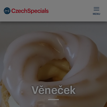
Věneček