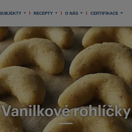
 SUBJEKTY
RECEPTY
O NÁS
CERTIFIKACE
Vanilkové rohlíčky