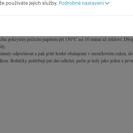
 že používáte jejich služby.
Podrobné nastavení
né máslo, žloutky a citronovou kůru a rychle vypracujeme hladké a
jlépe přes noc, odpočinout v ledničce.
válečky o průměru asi 1 cm, ze kterého odkrajujeme stejně velké dílky
chu pokrytém pečicím papírem při 150°C asi 10 minut až zrůžoví. Dbej
íly.
 minuty odpočinout a pak ještě horké obalujeme v moučkovém cukru, do
kou. Rohlíčky potřebují pár dní odležet, pečte je tedy jako jeden z prv