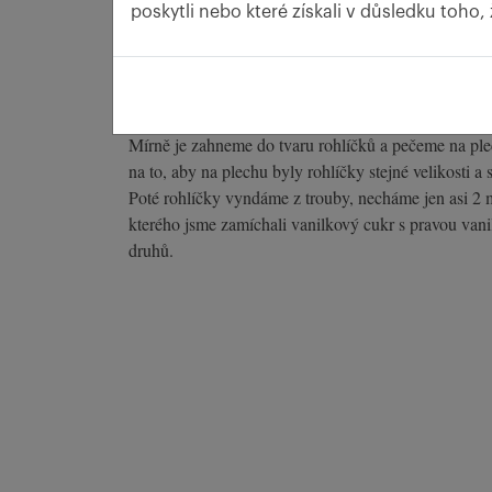
poskytli nebo které získali v důsledku toho,
Mouku prosejeme, přidáme cukr,ořechy, mírně povole
kompaktní těsto. Zabalíme ho do fólie a necháme, ne
Pak z něho odebereme vždy část, kterou vyválíme na 
Mírně je zahneme do tvaru rohlíčků a pečeme na ple
na to, aby na plechu byly rohlíčky stejné velikosti a s
Poté rohlíčky vyndáme z trouby, necháme jen asi 2
kterého jsme zamíchali vanilkový cukr s pravou vanil
druhů.