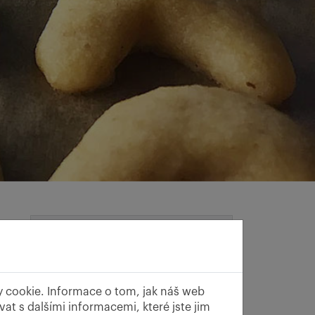
Čas receptu
y,
dy
Doba přípravy
60 min
y cookie. Informace o tom, jak náš web
at s dalšími informacemi, které jste jim
Doba vaření