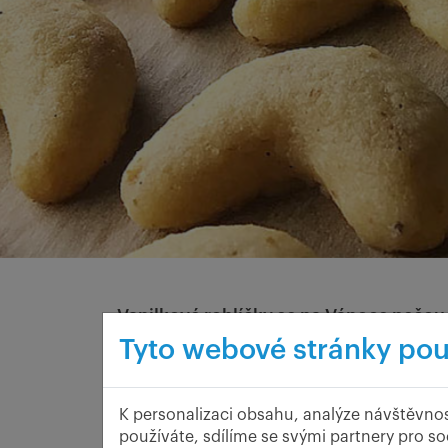
Vanilkové rohlíčky se na Vánoce pečou 
nejoblíbenější druh vánočního pečiva, v
Tyto webové stránky pou
na které se chodí tajně do krabic, kam
se snědí dříve, než se rozzáří první sv
K personalizaci obsahu, analýze návštěvnos
používáte, sdílíme se svými partnery pro so
Postup