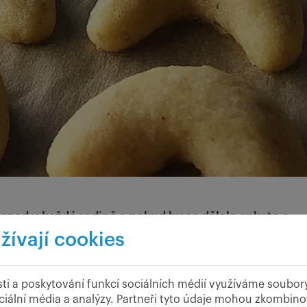
snad v každé rodině a pokud by se dělala anketa o
anilkové rohlíčky by určitě vyhrály. Jsou to právě on
žívají cookies
 se minimálně 14 dnů před svátky dávají odležet a něk
íčka na stromečku.
ti a poskytování funkcí sociálních médií využíváme soubor
ciální média a analýzy. Partneři tyto údaje mohou zkombinov