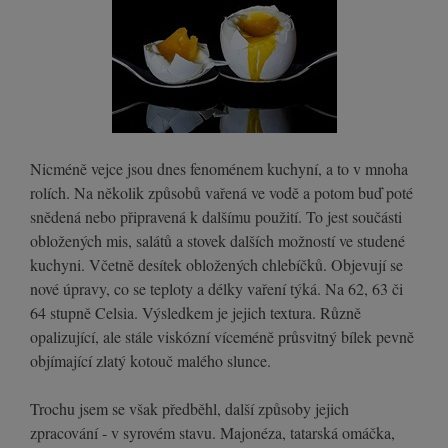
Nicméně vejce jsou dnes fenoménem kuchyní, a to v mnoha
rolích. Na několik způsobů vařená ve vodě a potom buď poté
snědená nebo připravená k dalšímu použití. To jest součásti
obložených mis, salátů a stovek dalších možností ve studené
kuchyni. Včetně desítek obložených chlebíčků. Objevují se
nové úpravy, co se teploty a délky vaření týká. Na 62, 63 či
64 stupně Celsia. Výsledkem je jejich textura. Různě
opalizující, ale stále viskózní víceméně průsvitný bílek pevně
objímající zlatý kotouč malého slunce.
Trochu jsem se však předběhl, další způsoby jejich
zpracování - v syrovém stavu. Majonéza, tatarská omáčka,