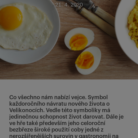
21. 4. 2020
Co všechno nám nabízí vejce. Symbol
každoročního návratu nového života o
Velikonocích. Vedle této symboliky má
jedinečnou schopnost život darovat. Dále je
ve hře také především jeho celoroční
bezbřeze široké použití coby jedné z
nerozšířenějších surovin v gastronomii na