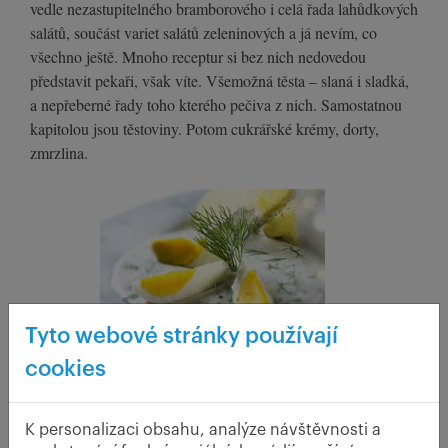
vedle nezastupitelného bramborového i celá řada lahůdkových
salátů, součást variet salátů zeleninových a já nevím, co
všechno ještě. Mnoho receptur si bez nich nedovedou
představit pekaři, však víte. Všemožná těsta – slaná i sladká,
a nepřeberné řady toho kterého pečiva z nich. Samostatnou
kapitolou jsou těstoviny. Potom cukrářské krémy, dorty,
zmrzlina.
Tyto webové stránky používají
cookies
K personalizaci obsahu, analýze návštěvnosti a