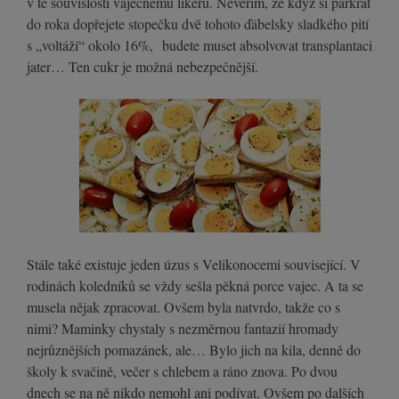
v té souvislosti vaječnému likéru. Nevěřím, že když si párkrát
do roka dopřejete stopečku dvě tohoto ďábelsky sladkého pití
s „voltáží“ okolo 16%, budete muset absolvovat transplantaci
jater… Ten cukr je možná nebezpečnější.
Stále také existuje jeden úzus s Velikonocemi související. V
rodinách koledníků se vždy sešla pěkná porce vajec. A ta se
musela nějak zpracovat. Ovšem byla natvrdo, takže co s
nimi? Maminky chystaly s nezměrnou fantazií hromady
nejrůznějších pomazánek, ale… Bylo jich na kila, denně do
školy k svačině, večer s chlebem a ráno znova. Po dvou
dnech se na ně nikdo nemohl ani podívat. Ovšem po dalších