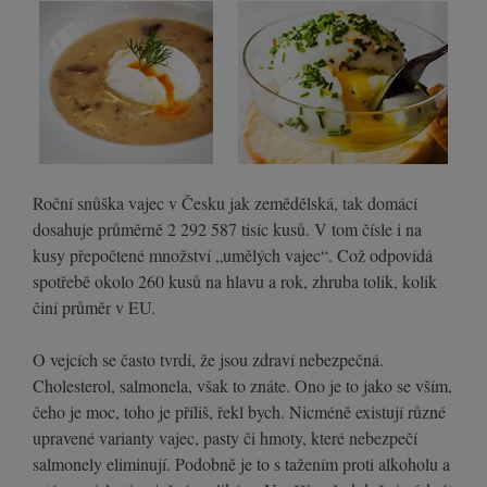
Roční snůška vajec v Česku jak zemědělská, tak domácí
dosahuje průměrně 2 292 587 tisíc kusů. V tom čísle i na
kusy přepočtené množství „umělých vajec“. Což odpovídá
spotřebě okolo 260 kusů na hlavu a rok, zhruba tolik, kolik
činí průměr v EU.
O vejcích se často tvrdí, že jsou zdraví nebezpečná.
Cholesterol, salmonela, však to znáte. Ono je to jako se vším,
čeho je moc, toho je příliš, řekl bych. Nicméně existují různé
upravené varianty vajec, pasty či hmoty, které nebezpečí
salmonely eliminují. Podobně je to s tažením proti alkoholu a