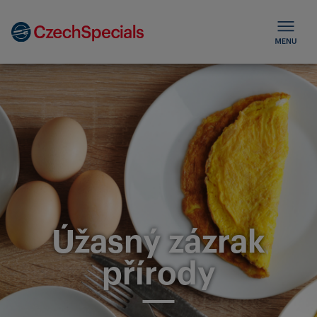
Úžasný zázrak
přírody