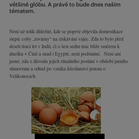
většině glóbu. A právě to bude dnes naším
tématem.
Není už tolik důležité, kde se poprvé objevila domestikace
slepic coby „továrny“ na získávání vajec. Zda to bylo před
deseti tisíci let v Indii, či o šest sedm tisíc blíže směrem k
dnešku v Číně a snad i Egyptě, není podstatné. Není ani
jasné, zda z důvodu jejich rituálního poslání v období jarního
slunovratu a odtud po vzniku křesťanství potom o
Velikonocích.