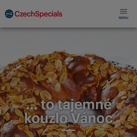
... to tajemné
kouzlo Vánoc