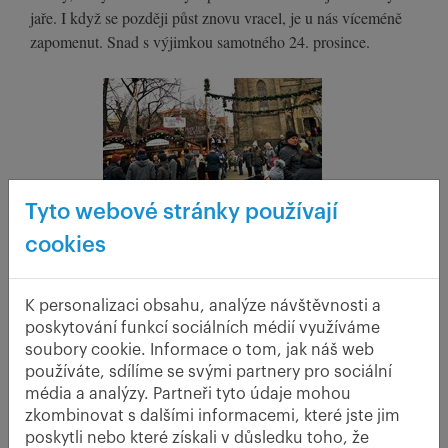
jaře. I když se později půst znovu vracel, je u nás víceméně
zapomenut. Snad s výjimkou samotného 24. prosince.
Tyto webové stránky používají
cookies
K personalizaci obsahu, analýze návštěvnosti a
poskytování funkcí sociálních médií využíváme
soubory cookie. Informace o tom, jak náš web
používáte, sdílíme se svými partnery pro sociální
média a analýzy. Partneři tyto údaje mohou
Dnešní vánoční trhy se konají povýtce pod korouhví mnohdy
zkombinovat s dalšími informacemi, které jste jim
nezřízené konzumace "tradičních českých dobrot". Cizinci si,
poskytli nebo které získali v důsledku toho, že