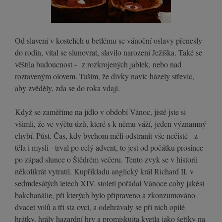
Od slavení v kostelích u betlému se vánoční oslavy přenesly
do rodin, vítal se slunovrat, slavilo narození Ježíška. Také se
věštila budoucnost - z rozkrojených jablek, nebo nad
roztaveným olovem. Tuším, že dívky navíc házely střevíc,
aby zvěděly, zda se do roka vdají.
Když se zaměříme na jídlo v období Vánoc, jistě jste si
všimli, že ve výčtu úzů, které s k němu váží, jeden významný
chybí. Půst. Čas, kdy bychom měli odstranit vše nečisté - z
těla i mysli - trval po celý advent, to jest od počátku prosince
po západ slunce o Štědrém večeru. Tento zvyk se v historii
několikrát vytratil. Kupříkladu anglický král Richard II. v
sedmdesátých letech XIV. století pořádal Vánoce coby jakési
bakchanálie, při kterých bylo připraveno a zkonzumováno
dvacet volů a tři sta ovcí, a odehrávaly se při nich opilé
hrátky, hrály hazardní hry a promiskuita kvetla jako šeříky na