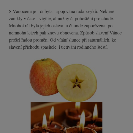
S Vánocemi je - či byla - spojována řada zvyků. Některé
zanikly v čase - vigilie, almužny či pohoštění pro chudé.
Mnohokrát byla jejich oslava tu či onde zapovězena, po
nemnoha letech pak znovu obnovena. Způsob slavení Vánoc
prošel řadou proměn. Od vítání slunce při saturnáliích, ke
slavení příchodu spasitele, i uctívání rodinného štěstí.