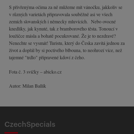
S přivřenýma očima za ně můžeme mít vánočku, jakkoliv se
v různých varietách připravovala souběžně asi ve všech
zemích slovanských i německy mluvících. Nebo ovocné
knedlíky, jak kynuté, tak z bramborového těsta. Tonoucí v
loužičce másla a bohatě pocukrované. Že je to nezdravé?
Nenechte se vysmát! Turistu, který do Česka zavítá jednou za
život a dopřál by si poctivého blbouna, to neohrozí více, než
tajemné "trdlo" připravené kdoví z čeho.
Fota č. 3 svíčky – abicko.cz
Autor: Milan Ballík
CzechSpecials