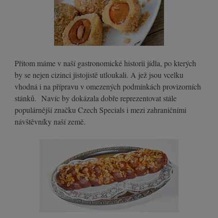
Přitom máme v naší gastronomické historii jídla, po kterých
by se nejen cizinci jistojistě utloukali. A jež jsou vcelku
vhodná i na přípravu v omezených podmínkách provizorních
stánků. Navíc by dokázala dobře reprezentovat stále
populárnější značku Czech Specials i mezi zahraničními
návštěvníky naší země.