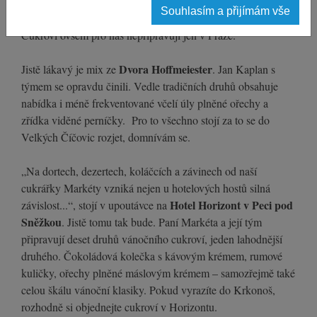
polomáčené banánky, ořechové rohlíčky a řadu dalších pro
Souhlasím a přijímám vše
vánoční stůl neodmyslitelných druhů.
Cukroví ovšem pro nás nepřipravují jen v Praze.
Dvora Hoffmeiester
Jistě lákavý je mix ze
. Jan Kaplan s
týmem se opravdu činili. Vedle tradičních druhů obsahuje
nabídka i méně frekventované včelí úly plněné ořechy a
zřídka viděné perníčky. Pro to všechno stojí za to se do
Velkých Číčovic rozjet, domnívám se.
„Na dortech, dezertech, koláčcích a závinech od naší
cukrářky Markéty vzniká nejen u hotelových hostů silná
Hotel Horizont
v Peci pod
závislost...“, stojí v upoutávce na
Sněžkou
. Jistě tomu tak bude. Paní Markéta a její tým
připravují deset druhů vánočního cukroví, jeden lahodnější
druhého. Čokoládová kolečka s kávovým krémem, rumové
kuličky, ořechy plněné máslovým krémem – samozřejmě také
celou škálu vánoční klasiky. Pokud vyrazíte do Krkonoš,
rozhodně si objednejte cukroví v Horizontu.