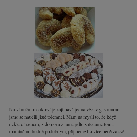
Na vánočním cukroví je zajímavá jedna věc: v gastronomii
jsme se naučili jisté toleranci. Mám na mysli to, že když
některé tradiční, z domova známé jídlo shledáme tomu
maminčinu hodně podobným, přijmeme ho víceméně za své.