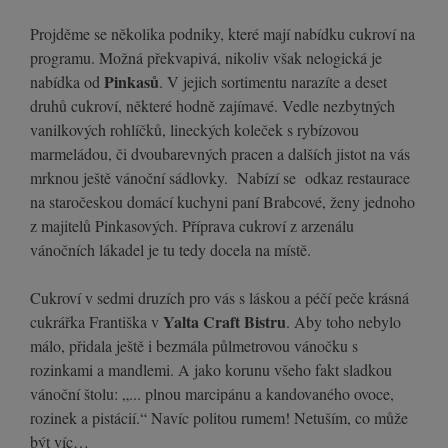
Projděme se několika podniky, které mají nabídku cukroví na
programu. Možná překvapivá, nikoliv však nelogická je
Pinkasů
nabídka od
. V jejich sortimentu narazíte a deset
druhů cukroví, některé hodně zajímavé. Vedle nezbytných
vanilkových rohlíčků, lineckých koleček s rybízovou
marmeládou, či dvoubarevných pracen a dalších jistot na vás
mrknou ještě vánoční sádlovky. Nabízí se odkaz restaurace
na staročeskou domácí kuchyni paní Brabcové, ženy jednoho
z majitelů Pinkasových. Příprava cukroví z arzenálu
vánočních lákadel je tu tedy docela na místě.
Cukroví v sedmi druzích pro vás s láskou a péčí peče krásná
Yalta Craft Bistru
cukrářka Františka v
. Aby toho nebylo
málo, přidala ještě i bezmála půlmetrovou vánočku s
rozinkami a mandlemi. A jako korunu všeho fakt sladkou
vánoční štolu: „... plnou marcipánu a kandovaného ovoce,
rozinek a pistácií.“ Navíc politou rumem! Netuším, co může
být víc…