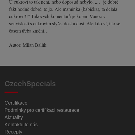
U cukroví to tak není, nebo doposud nebylo. „… je dobré,
fakt hodně dobré, to jo. Ale maminka (babička), ta dělala
cukroví!!!“ Takových komentářů je kolem Vánoc v
souvislosti s cukrovím slyšet dost a dost. Ale kdo ví, i to se
časem třeba změní…
Autor: Milan Ballík
CzechSpecials
Certifikace
Podmínky pro certifikaci restaurace
Aktuality
Kontaktujte nás
Recepty