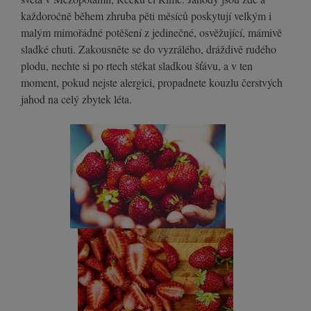
každoročně během zhruba pěti měsíců poskytují velkým i
malým mimořádné potěšení z jedinečné, osvěžující, mámivě
sladké chuti. Zakousněte se do vyzrálého, dráždivě rudého
plodu, nechte si po rtech stékat sladkou šťávu, a v ten
moment, pokud nejste alergici, propadnete kouzlu čerstvých
jahod na celý zbytek léta.