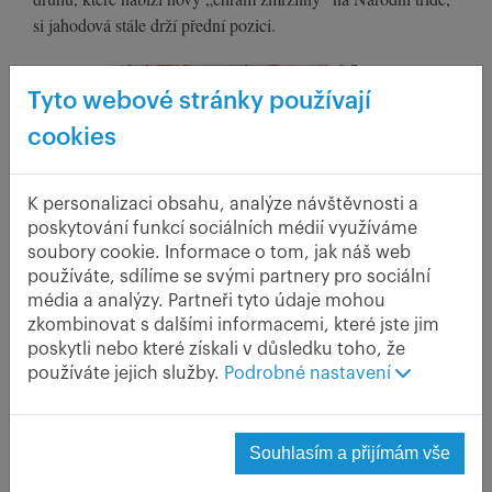
si jahodová stále drží přední pozici.
Tyto webové stránky používají
cookies
K personalizaci obsahu, analýze návštěvnosti a
poskytování funkcí sociálních médií využíváme
soubory cookie. Informace o tom, jak náš web
používáte, sdílíme se svými partnery pro sociální
média a analýzy. Partneři tyto údaje mohou
zkombinovat s dalšími informacemi, které jste jim
poskytli nebo které získali v důsledku toho, že
používáte jejich služby.
Podrobné nastavení
To ale stále není všechno. Jahody zařadili do programu svých
Souhlasím a přijímám vše
komponent i kuchaři. Stále častěji se objevují v recepturách
studených i teplých jídel – jahody, ne kuchaři – a jsou