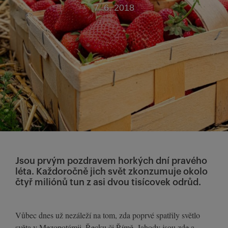
7. 6. 2018
Jsou prvým pozdravem horkých dní pravého
léta. Každoročně jich svět zkonzumuje okolo
čtyř miliónů tun z asi dvou tisícovek odrůd.
Vůbec dnes už nezáleží na tom, zda poprvé spatřily světlo
světa v Mezopotámii, Řecku či Římě. Jahody jsou zde a