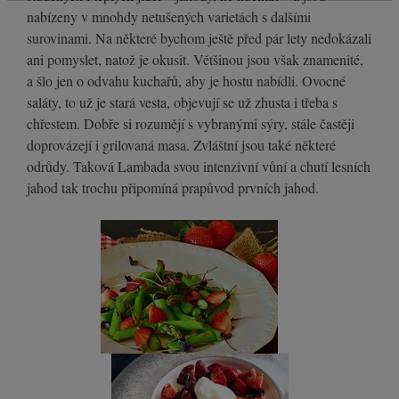
nabízeny v mnohdy netušených varietách s dalšími
surovinami. Na některé bychom ještě před pár lety nedokázali
ani pomyslet, natož je okusit. Většinou jsou však znamenité,
a šlo jen o odvahu kuchařů, aby je hostu nabídli. Ovocné
saláty, to už je stará vesta, objevují se už zhusta i třeba s
chřestem. Dobře si rozumějí s vybranými sýry, stále častěji
doprovázejí i grilovaná masa. Zvláštní jsou také některé
odrůdy. Taková Lambada svou intenzivní vůní a chutí lesních
jahod tak trochu připomíná prapůvod prvních jahod.