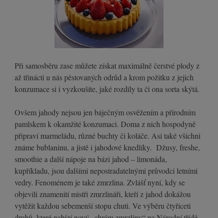
Při samosběru zase můžete získat maximálně čerstvé plody z
až třinácti u nás pěstovaných odrůd a krom požitku z jejich
konzumace si i vyzkoušíte, jaké rozdíly ta či ona sorta skýtá.
Ovšem jahody nejsou jen báječným osvěžením a přírodním
pamlskem k okamžité konzumaci. Doma z nich hospodyně
připraví marmeládu, různé buchty či koláče. Asi také všichni
známe bublaninu, a jistě i jahodové knedlíky. Džusy, freshe,
smoothie a další nápoje na bázi jahod – limonáda,
kupříkladu, jsou dalšími nepostradatelnými průvodci letními
vedry. Fenoménem je také zmrzlina. Zvlášť nyní, kdy se
objevili znamenití mistři zmrzlináři, kteří z jahod dokážou
vytěžit každou sebemenší stopu chuti. Ve výběru čtyřiceti
druhů, které nabízí nový „chrám zmrzliny“ na Národní třídě,