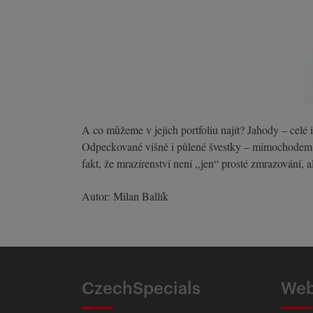
A co můžeme v jejich portfoliu najít? Jahody – celé 
Odpeckované višně i půlené švestky – mimochodem vel
fakt, že mrazírenství není „jen“ prosté zmrazování,
Autor: Milan Ballík
CzechSpecials
Web