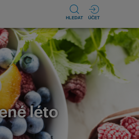
HLEDAT
ÚČET
ené léto