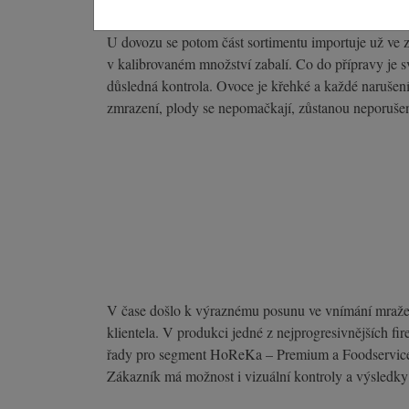
U dovozu se potom část sortimentu importuje už ve z
v kalibrovaném množství zabalí. Co do přípravy je s
důsledná kontrola. Ovoce je křehké a každé narušen
zmrazení, plody se nepomačkají, zůstanou neporušené
V čase došlo k výraznému posunu ve vnímání mraženéh
klientela. V produkci jedné z nejprogresivnějších fi
řady pro segment HoReKa – Premium a Foodservice. Ř
Zákazník má možnost i vizuální kontroly a výsledky