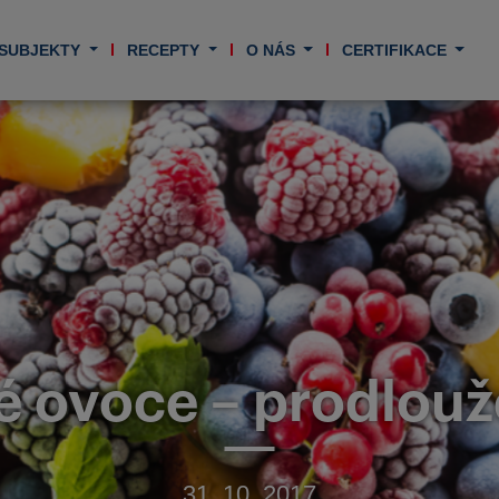
 SUBJEKTY
RECEPTY
O NÁS
CERTIFIKACE
 ovoce – prodlouž
31. 10. 2017