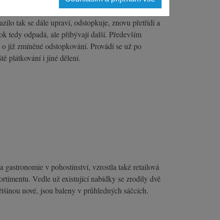
lo tak se dále upraví, odstopkuje, znovu přetřídí a
ok tedy odpadá, ale přibývají další. Především
o již zmíněné odstopkování. Provádí se už po
 plátkování i jiné dělení.
astronomie v pohostinství, vzrostla také retailová
ortimentu. Vedle už existující nabídky se zrodily dvě
šinou nové, jsou baleny v průhledných sáčcích.