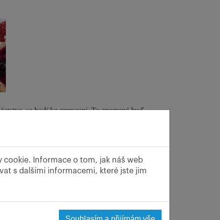
začerstva, se hodí ke zmrazení. To znamená buď
toucího ovoce. To je případ borůvek. Výkupny
y cookie. Informace o tom, jak náš web
at s dalšími informacemi, které jste jim
Souhlasím a přijímám vše