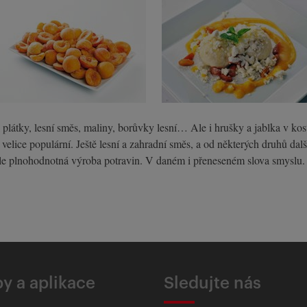
i plátky, lesní směs, maliny, borůvky lesní… Ale i hrušky a jablka v k
ice populární. Ještě lesní a zahradní směs, a od některých druhů další
 ale plnohodnotná výroba potravin. V daném i přeneseném slova smyslu.
y a aplikace
Sledujte nás