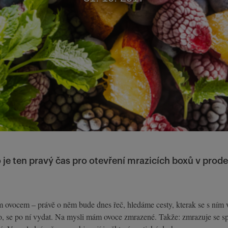
o je ten pravý čas pro otevření mrazicích boxů v pro
 ovocem – právě o něm bude dnes řeč, hledáme cesty, kterak se s ním 
o to, se po ní vydat. Na mysli mám ovoce zmrazené. Takže: zmrazuje se s