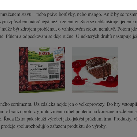
mraženém stavu – třeba právě borůvky, nebo mango. Aniž by se rozmrazi
vým způsobem náročnější než u zeleniny. Sice se neblanšíruje, jeden kr
í může být zdrojem problému, o vzhledovém efektu nemluvě. Potom jde 
. Půlení a odpeckování se děje ručně. U některých druhů nastupuje ještě
o sortimentu. Už zdaleka nejde jen o velkoprovozy. Do hry vstoupila g
rem v branži proto z gruntu změnili úhel pohledu na konečné rozdělení s
ada Extra pak slouží výrobci jako jakýsi průzkum trhu. Produkty, vět
 prodeje spolurozhodují o zařazení produktu do výroby.