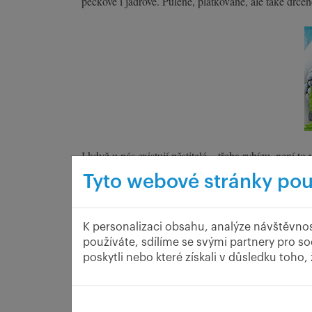
peckové i jádrové. Půlené, plátkované, ale také drcen
I když u nás existují pěstitelé – třeba rybízu, nen
pěstitele pro vhodné sorty získat, nebo je dovézt. 
Tyto webové stránky pou
neexistují a sběrači pochopitelně svůj úlovek prodají
K personalizaci obsahu, analýze návštěvnos
používáte, sdílíme se svými partnery pro so
poskytli nebo které získali v důsledku toho,