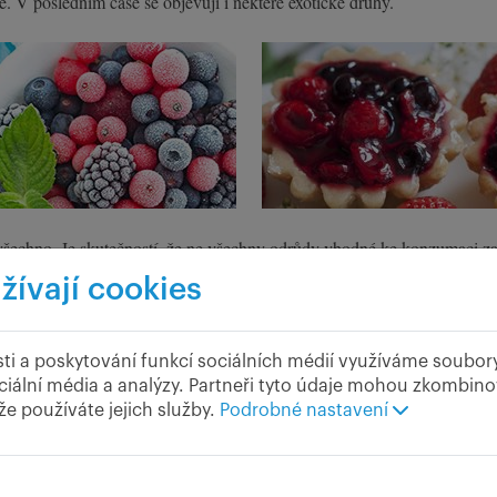
é. V posledním čase se objevují i některé exotické druhy.
í to všechno. Je skutečností, že ne všechny odrůdy vhodné ke konzumaci 
Jiným důvodem pro import může být zmizelá základna pro sběr volně ros
žívají cookies
 raději hned v čerstvém stavu a „za živé“.
ti a poskytování funkcí sociálních médií využíváme soubor
ciální média a analýzy. Partneři tyto údaje mohou zkombinov
 že používáte jejich služby.
Podrobné nastavení