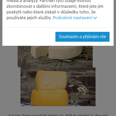
úspěchu. Když tedy vynecháme občasný úlet farmáře,
média a analýzy. Partneři tyto údaje mohou
kterému jednorázový náhodný klient nabídne výrazně vyšší
zkombinovat s dalšími informacemi, které jste jim
poskytli nebo které získali v důsledku toho, že
cenu. Ale i zde se víc a víc uplatňuje dávná obchodní etika.
používáte jejich služby.
Podrobné nastavení
"Plácnutí si", což bývalo smlouvou, podpisem i kolkem.
Souhlasím a přijímám vše
Ani tato forma nezvládá úplně vše. Někdy pěstitel či chovatel