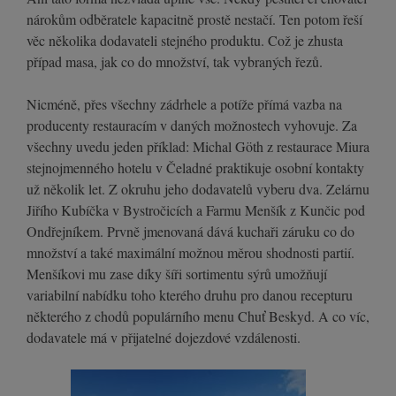
nárokům odběratele kapacitně prostě nestačí. Ten potom řeší
věc několika dodavateli stejného produktu. Což je zhusta
případ masa, jak co do množství, tak vybraných řezů.
Nicméně, přes všechny zádrhele a potíže přímá vazba na
producenty restauracím v daných možnostech vyhovuje. Za
všechny uvedu jeden příklad: Michal Göth z restaurace Miura
stejnojmenného hotelu v Čeladné praktikuje osobní kontakty
už několik let. Z okruhu jeho dodavatelů vyberu dva. Zelárnu
Jiřího Kubíčka v Bystročicích a Farmu Menšík z Kunčic pod
Ondřejníkem. Prvně jmenovaná dává kuchaři záruku co do
množství a také maximální možnou měrou shodnosti partií.
Menšíkovi mu zase díky šíři sortimentu sýrů umožňují
variabilní nabídku toho kterého druhu pro danou recepturu
některého z chodů populárního menu Chuť Beskyd. A co víc,
dodavatele má v přijatelné dojezdové vzdálenosti.