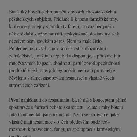
Statistiky hovoří o zhruba pěti stovkách chovatelských a
pěstitelských subjektů. Přidáme-li k tomu farmářské trhy,
kamenné prodejny s produkty farem, rozvoz bedýnek i
některé další služby farmáři poskytované, dostaneme se k
necelým osmi stovkám adres. Není to malé číslo.
Pohlédneme-li však naň v souvislosti s možnostmi
zemědělství, jimiž tato republika disponuje, a přidáme filtr
množstevních kapacit, shodnosti partií oproti specifičnosti
produktů v jednotlivých regionech, není ani příliš velké.
Myšleno v rámci zásobování restaurací a vlastně všech
stravovacích zařízení.
První nahlédnutí do restaurantu, který má s konceptem přímé
spolupráce s farmáři bohaté zkušenosti - Zlaté Prahy hotelu
InterContinental, jsme už učinili. Nyní se podíváme, jaké
vlastně mají restaurace - o těch především bude řeč -
možnosti k pravidelné, fungující spolupráci s farmářskými
producenty.