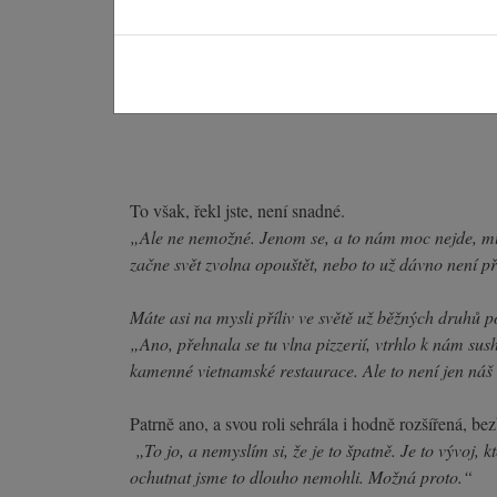
To však, řekl jste, není snadné.
„Ale ne nemožné. Jenom se, a to nám moc nejde, mus
začne svět zvolna opouštět, nebo to už dávno není 
Máte asi na mysli příliv ve světě už běžných druhů p
„Ano, přehnala se tu vlna pizzerií, vtrhlo k nám sush
kamenné vietnamské restaurace. Ale to není jen náš 
Patrně ano, a svou roli sehrála i hodně rozšířená, b
„To jo, a nemyslím si, že je to špatně. Je to vývoj, 
ochutnat jsme to dlouho nemohli. Možná proto.“