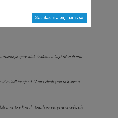
Souhlasím a přijímám vše
orujeme je zpovzdálí, čekáme, a když už to či ono
ě ovládl fast food. V tuto chvíli jsou to bistra a
li jsme to v kinech, toužili po burgeru či cole, ale