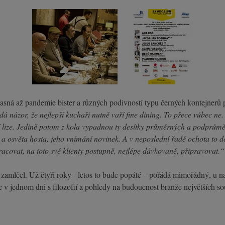
časná až pandemie bister a různých podivností typu černých kontejnerů
dá názor, že nejlepší kuchaři nutně vaří fine dining. To přece vůbec ne
yšší lize. Jedině potom z kola vypadnou ty desítky průměrných a podprů
ti a osvěta hosta, jeho vnímání novinek. A v neposlední řadě ochota to
pracovat, na toto své klienty postupně, nejlépe dávkovaně, připravovat.“
amlčel. Už čtyři roky - letos to bude popáté – pořádá mimořádný, u ná
v jednom dni s filozofií a pohledy na budoucnost branže největších s