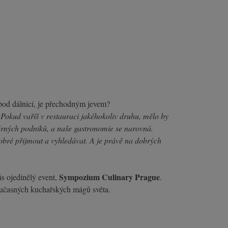
 pod dálnicí, je přechodným jevem?
. Pokud vaříš v restauraci jakéhokoliv druhu, mělo by
měrných podniků, a naše gastronomie se narovná.
 dobré přijmout a vyhledávat. A je právě na dobrých
Sympozium Culinary Prague
s ojedinělý event,
.
oučasných kuchařských mágů světa.