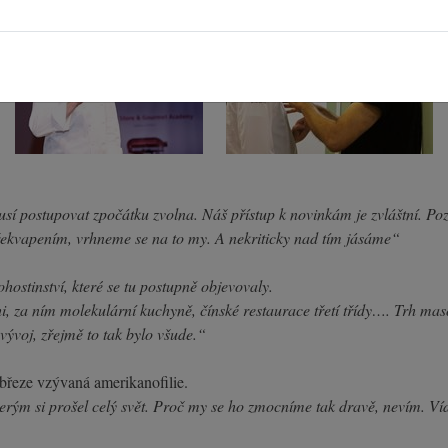
í postupovat zpočátku zvolna. Náš přístup k novinkám je zvláštní. Poz
překvapením, vrhneme se na to my. A nekriticky nad tím jásáme“
ohostinství, které se tu postupně objevovaly.
i, za ním molekulární kuchyně, čínské restaurace třetí třídy…. Trh masov
vývoj, zřejmě to tak bylo všude.“
ezbřeze vzývaná amerikanofilie.
kterým si prošel celý svět. Proč my se ho zmocníme tak dravě, nevím. Vída