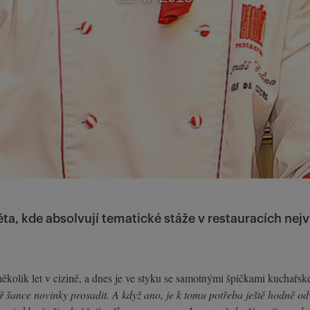
ěta, kde absolvují tematické stáže v restauracích nejvy
ěkolik let v cizině, a dnes je ve styku se samotnými špičkami kuchařské
ř šance novinky prosadit. A když ano, je k tomu potřeba ještě hodně od