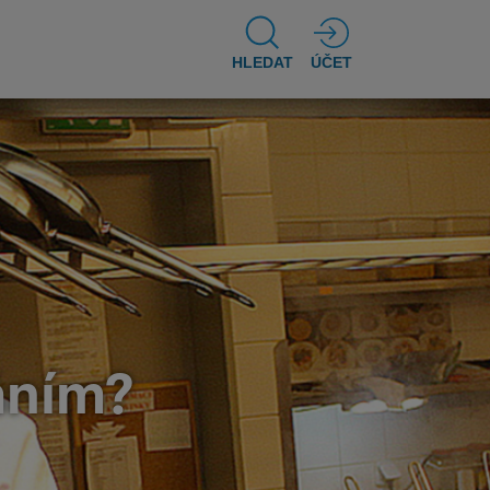
HLEDAT
ÚČET
áním?