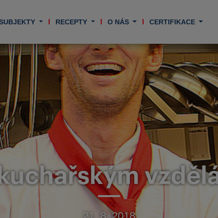
 SUBJEKTY
RECEPTY
O NÁS
CERTIFIKACE
 kuchařským vzděl
21. 8. 2018