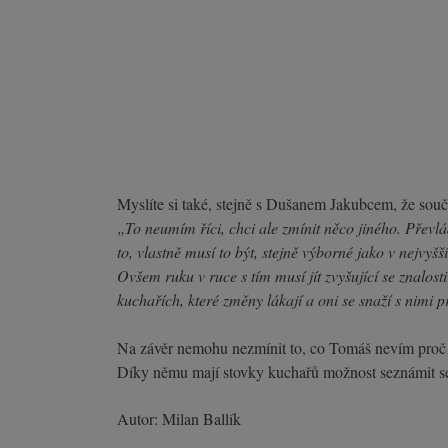
Myslíte si také, stejně s Dušanem Jakubcem, že sou
„To neumím říci, chci ale zmínit něco jiného. Převlá
to, vlastně musí to být, stejně výborné jako v nejv
Ovšem ruku v ruce s tím musí jít zvyšující se znalos
kuchařích, které změny lákají a oni se snaží s nimi 
Na závěr nemohu nezmínit to, co Tomáš nevím proč z
Díky němu mají stovky kuchařů možnost seznámit se 
Autor: Milan Ballík