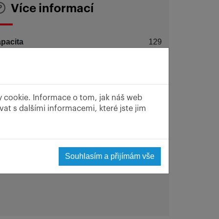
Více informací
pacita
129
rasa
44
žnosti platby
Platební karta, Hotovost
y cookie. Informace o tom, jak náš web
at s dalšími informacemi, které jste jim
Souhlasím a přijímám vše