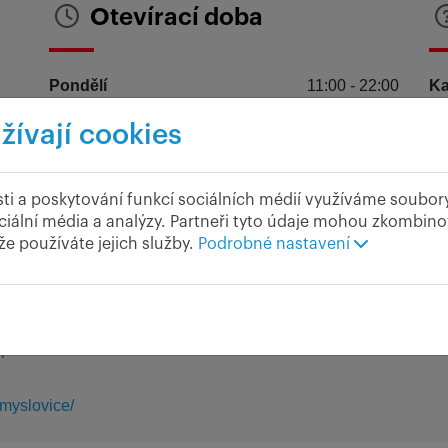
Otevírací doba
Pondělí
11:00 - 22:00
Ka
Úterý
11:00 - 22:00
Te
žívají cookies
Středa
11:00 - 22:00
Mo
Čtvrtek
11:00 - 22:00
582
ti a poskytování funkcí sociálních médií využíváme soubor
Pátek
11:00 - 23:00
ciální média a analýzy. Partneři tyto údaje mohou zkombinov
.cz
 že používáte jejich služby.
Podrobné nastavení
Sobota
11:00 - 23:00
cz/
Neděle
11:00 - 21:00
000
ipa
myslovice/