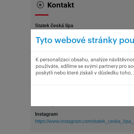
Kontakt
Statek česká lípa
Myslovice 21
Tyto webové stránky pou
Myslovice
33901
Telefon
775367
K personalizaci obsahu, analýze návštěvnos
používáte, sdílíme se svými partnery pro so
Email
kscerba@statek-ceskalipa
poskytli nebo které získali v důsledku toho,
Web
https://www.statek-ceskalipa.
GPS
49.407200 13.391
Facebook
https://www.facebook.com/Statek.ceska.l
Instagram
https://www.instagram.com/statek_ceska_lipa_