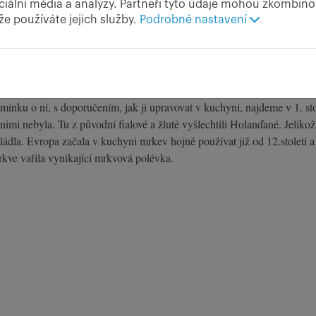
ciální média a analýzy. Partneři tyto údaje mohou zkombinov
 že používáte jejich služby.
Podrobné nastavení
 Afghánistánu a Pákistánu. Původně se z ní konzumovala hlavně nať, Řím
ínku o ní, s doporučením, jak ji upravovat v kuchyni, najdeme v 1. stol
imi nebyla. Tu z původní fialové a žluté vyšlechtili Holanďané. Jeliko
vládla. Evropa začala v kuchyni mrkev hojně používat již od 12.století
rkve vařila vynikající mrkvová polévka.