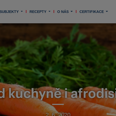
 SUBJEKTY
RECEPTY
O NÁS
CERTIFIKACE
d kuchyně i afrodi
2. 6. 2020