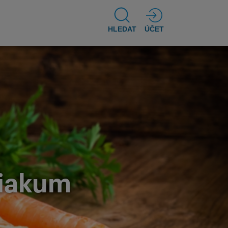
HLEDAT
ÚČET
siakum