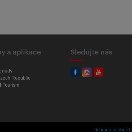
y a aplikace
Sledujte nás
z nudy
Czech Republic
hTourism
Ochrana osobních