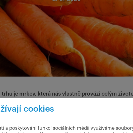
 trhu je mrkev, která nás vlastně provází celým život
eřském mléku, neobejdou se bez ní dobré polévky ani
žívají cookies
ti a poskytování funkcí sociálních médií využíváme soubor