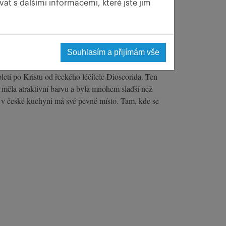
at s dalšími informacemi, které jste jim
Souhlasím a přijímám vše
ané ji spolu s kořenem žvýkali jako lék, Caligula jí
etí po Kristu od řeckého léčitele Dioscorida. Ten
ž měla atraktivní barvu a byla mnohem sladší než
 a v české kuchyni má své pevné místo. Tam, kde se