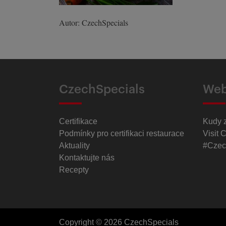
Autor: CzechSpecials
CzechSpecials
Web
Certifikace
Kudy 
Podmínky pro certifikaci restaurace
Visit 
Aktuality
#Czec
Kontaktujte nás
Recepty
Copyright © 2026 CzechSpecials