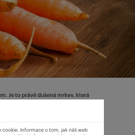
em. Je to právě dušená mrkev, která
 většina omáček.
y cookie. Informace o tom, jak náš web