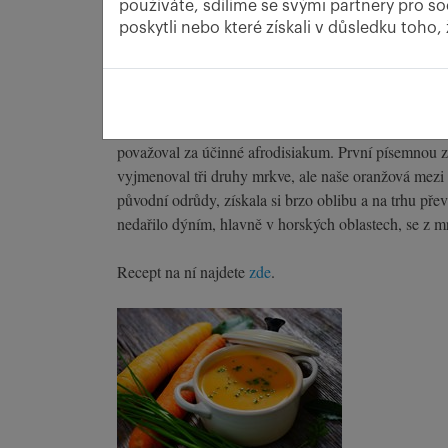
používáte, sdílíme se svými partnery pro so
poskytli nebo které získali v důsledku toho,
Má velmi dlouhou historii. Pochází z Asie, z oblasti
považoval za účinné afrodisiakum. První písemnou zm
vyjmenoval tři druhy mrkve, ale naše oranžová mezi n
původní odrůdy, získala si brzo oblibu a na trhu pře
nedařilo dýním, hlavně v horských oblastech, se z m
Recept na ní najdete
zde
.