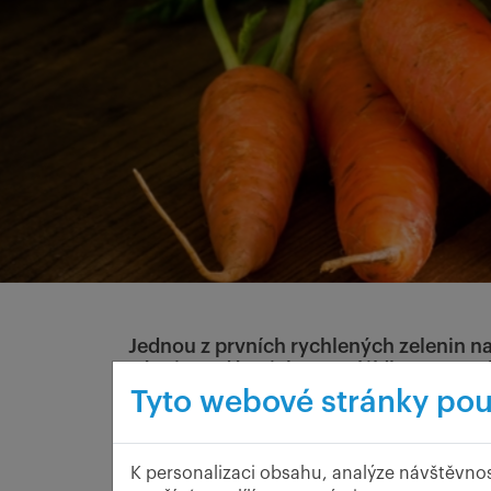
Jednou z prvních rychlených zelenin na
nám je podána jako první jídlo po mat
Tyto webové stránky pou
K personalizaci obsahu, analýze návštěvnos