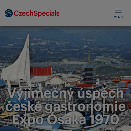
Výjimečný úspěch
české gastronomie
Expo Ósaka 1970