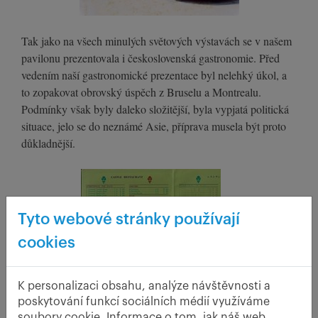
Tak jako na všech minulých světových výstavách se v našem
pavilonu prezentovala i československá gastronomie. Před
vedením naší gastronomické prezentace byl nelehký úkol, a
to zopakovat obrovský úspěch z Bruselu a Montrealu.
Podmínky však byly daleko složitější, byla vypjatá politická
situace, jelo se do neznámé Asie, příprava musela být proto
důkladnější.
Tyto webové stránky používají
cookies
K personalizaci obsahu, analýze návštěvnosti a
poskytování funkcí sociálních médií využíváme
soubory cookie. Informace o tom, jak náš web