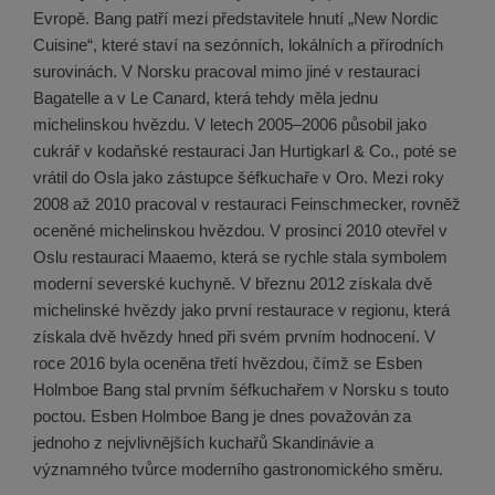
Evropě. Bang patří mezi představitele hnutí „New Nordic
Cuisine“, které staví na sezónních, lokálních a přírodních
surovinách. V Norsku pracoval mimo jiné v restauraci
Bagatelle a v Le Canard, která tehdy měla jednu
michelinskou hvězdu. V letech 2005–2006 působil jako
cukrář v kodaňské restauraci Jan Hurtigkarl & Co., poté se
vrátil do Osla jako zástupce šéfkuchaře v Oro. Mezi roky
2008 až 2010 pracoval v restauraci Feinschmecker, rovněž
oceněné michelinskou hvězdou. V prosinci 2010 otevřel v
Oslu restauraci Maaemo, která se rychle stala symbolem
moderní severské kuchyně. V březnu 2012 získala dvě
michelinské hvězdy jako první restaurace v regionu, která
získala dvě hvězdy hned při svém prvním hodnocení. V
roce 2016 byla oceněna třetí hvězdou, čímž se Esben
Holmboe Bang stal prvním šéfkuchařem v Norsku s touto
poctou. Esben Holmboe Bang je dnes považován za
jednoho z nejvlivnějších kuchařů Skandinávie a
významného tvůrce moderního gastronomického směru.