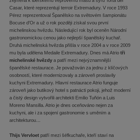
zejména k iberskému vepřovému masu a sýru Torta del
Casar, které reprezentují terroir Extremadury. V roce 1993
Pérez reprezentoval Španělsko na světovém šampionátu
Bocuse d’Or a už o rok později získal svou první
michelinskou hvězdu. Následující rok byl oceněn Národní
gastronomickou cenou jako nejlepší španělský kuchař.
Druhá michelinská hvězda přišla v roce 2004 a v roce 2009
mu byla udělena Medaile Extremadury. Dnes má Atrio
tři
michelinské hvězdy
a patří mezi nejvýznamnější
španělské restaurace. Je považován za jednu z klíčových
osobností, které modernizovaly a zároveň proslavily
kuchyni Extremadury. Hlavní restaurace Atrio funguje
zároveň jako butikový hotel s patnácti pokoji, jehož moderní
a čistý design vytvořili architekti Emilio Tuñón a Luis
Moreno Mansilla. Atrio je dnes oceňováno nejen za
kuchyni, ale i za spojení gastronomie s uměním a
architekturou…
Thijs Vervloet
patří mezi šéfkuchaře, kteří staví na