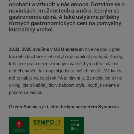
obohatit a vzbudit v nás emoce. Dozvíme se o
novinkách, možnostech a směru, kterým se
gastronomie ubírá. A také uslyšíme příběhy
různých gastronomických cest na pomyslný
kuchařský vrchol.
10.11. 2025 uvidíme v O2 Universum
živě na pódiu práci
každého kuchaře – jeho styl i rozmanitost přístupů. Každý,
kdo bere práci nejen v kuchyni vážně, by na této události
neměl chybět. Jak napsal jeden z našich hostů: „Vždycky
mě to nabije na celej rok.“ A to hlavní je, že nejde jen o fine
dining, jde o každé jídlo v každém stylu, když je dělané s
pokorou a láskou.
Czech Specials je i letos hrdým partnerem Symposia.