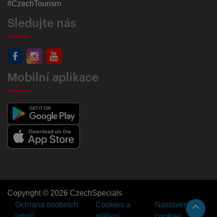
#CzechTourism
Sledujte nás
Mobilní aplikace
Copyright © 2026 CzechSpecials
Ochrana osobních
Cookies a
Nastavení
údajů
měření
cookies