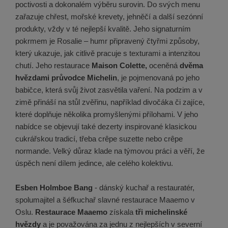
poctivosti a dokonalém výběru surovin. Do svých menu
zařazuje chřest, mořské krevety, jehněčí a další sezónní
produkty, vždy v té nejlepší kvalitě. Jeho signaturním
pokrmem je Rosalie – humr připravený čtyřmi způsoby,
který ukazuje, jak citlivě pracuje s texturami a intenzitou
chutí. Jeho restaurace
Maison Colette,
oceněná
dvěma
hvězdami průvodce Michelin
, je pojmenovaná po jeho
babičce, která svůj život zasvětila vaření. Na podzim a v
zimě přináší na stůl zvěřinu, například divočáka či zajíce,
které doplňuje několika promyšlenými přílohami. V jeho
nabídce se objevují také dezerty inspirované klasickou
cukrářskou tradicí, třeba crêpe suzette nebo crêpe
normande. Velký důraz klade na týmovou práci a věří, že
úspěch není dílem jedince, ale celého kolektivu.
Esben Holmboe Bang
- dánský kuchař a restauratér,
spolumajitel a šéfkuchař slavné restaurace Maaemo v
Oslu.
Restaurace Maaemo
získala
tři michelinské
hvězdy
a je považována za jednu z nejlepších v severní