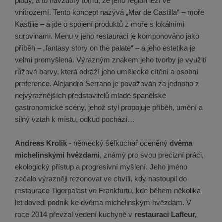
plody, a to navzdory tomu, že jeho region leží ve
vnitrozemí. Tento koncept nazývá „Mar de Castilla“ – moře
Kastilie – a jde o spojení produktů z moře s lokálními
surovinami. Menu v jeho restauraci je komponováno jako
příběh – „fantasy story on the palate“ – a jeho estetika je
velmi promyšlená. Výrazným znakem jeho tvorby je využití
růžové barvy, která odráží jeho umělecké cítění a osobní
preference. Alejandro Serrano je považován za jednoho z
nejvýraznějších představitelů mladé španělské
gastronomické scény, jehož styl propojuje příběh, umění a
silný vztah k místu, odkud pochází…
Andreas Krolik
- německý šéfkuchař oceněný
dvěma
michelinskými hvězdami
, známý pro svou precizní práci,
ekologický přístup a progresivní myšlení. Jeho jméno
začalo výrazněji rezonovat ve chvíli, kdy nastoupil do
restaurace Tigerpalast ve Frankfurtu, kde během několika
let dovedl podnik ke dvěma michelinským hvězdám. V
roce 2014 převzal vedení kuchyně v
restauraci Lafleur,