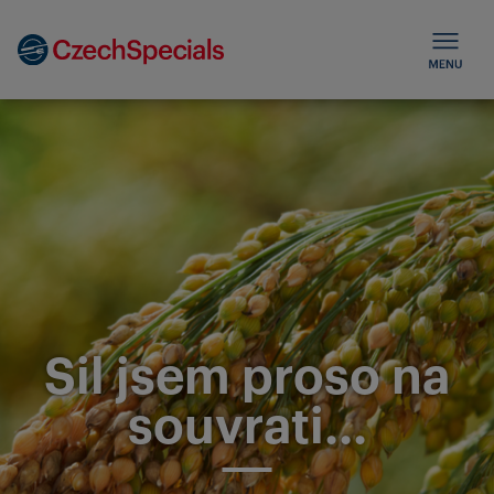
Sil jsem proso na
souvrati...