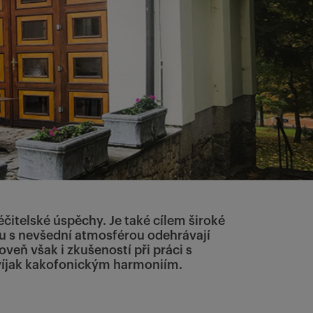
éčitelské úspěchy. Je také cílem široké
ku s nevšední atmosférou odehrávají
veň však i zkušeností při práci s
víjak kakofonickým harmoniím.