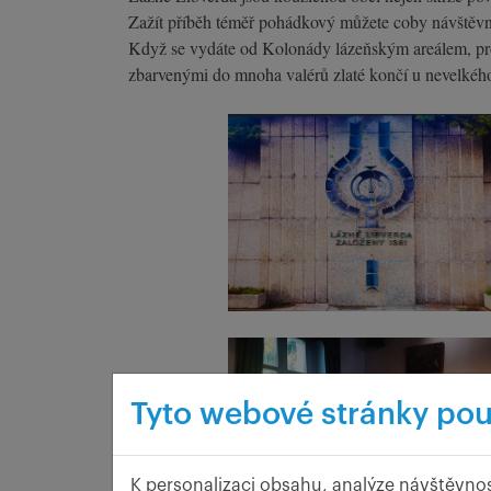
Zažít příběh téměř pohádkový můžete coby návštěvníc
Když se vydáte od Kolonády lázeňským areálem, pros
zbarvenými do mnoha valérů zlaté končí u nevelkého
Tyto webové stránky pou
K personalizaci obsahu, analýze návštěvnos