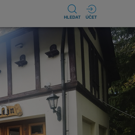
HLEDAT
ÚČET
jn