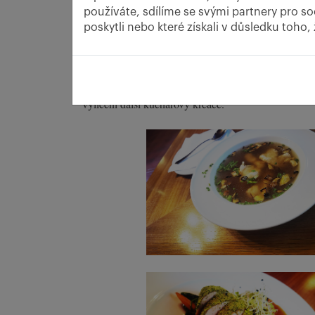
používáte, sdílíme se svými partnery pro so
poskytli nebo které získali v důsledku toho,
Příjemně naladěni procházkou vstoupíte do restaurac
barem vmžiku zapomenete na rozpolcený svět za okn
Číšník předloží lístek a nevtíravě představí jednotli
vylíčení další kuchařovy kreace.