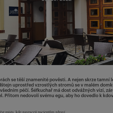
ách se těší znamenité pověsti. A nejen skrze tamní l
ldštejn uprostřed vzrostlých stromů se v malém dom
všedním péčí. Šéfkuchař má dost odvážných vizí, záro
. Přitom nedovolí svému egu, aby ho dovedlo k kdo
st místa, kde navracejí pacientům zdraví.