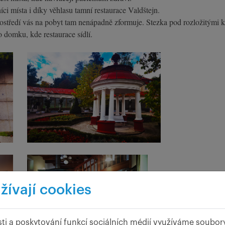
i místa i díky věhlasu tamní restaurace Valdštejn.
tředí vás na pobyt tam nenápadně zformuje. Stezka pod rozložitými k
 domku, kde restaurace sídlí.
žívají cookies
ti a poskytování funkcí sociálních médií využíváme soubor