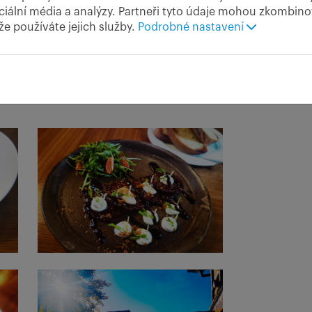
ciální média a analýzy. Partneři tyto údaje mohou zkombinov
 že používáte jejich služby.
Podrobné nastavení
e a po jediném pohledu jste zajati kouzlem, jež vyzařuje. V nevelké m
y. Velká kachlová kamna, žhavá polena za dvířky dodávají atmosféře 
vé chody. Což může být problém, u každého chodu máte pocit, že právě tot