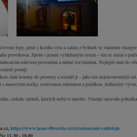
rvené řepy, pěně z kozího sýra a salátu z bylinek ve vlastním vinaigre
hu provokovat. Spolu s jemně vyšlehaným sýrem – ten se staral o patř
ládnoucím nálevem provoněná a mírně rozvášněná. Nejlepší start do oběd
íceméně pomíjí.
e zlaté koruny do prostory a rozzáří ji – jako ten nejslavnostnější sál. 
r s masovými nočky, restovanou zeleninou a pažitkou. Jedinečný vývar,
edne, získáte zážitek, kterých nebývá mnoho. Vlastně opravdu pohádk
da.cz,
https://www.lazne-libverda.cz/cz/restaurant-valdstejn
 Ne 11.30 - 18.00