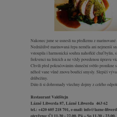
Nakonec jsme se usnesli na předkrmu z marinované če
Nedráždivě marinovaná řepa neměla ani nejmenší sna
vstoupila i harmonická souhra nahořklé chuť bylin, s
frekvenci na lístcích a ne vždy povedenou úpravu v
Chvíli před pokračováním sluneční světlo pronikne skrz
něhož vane vůně znovu bouřící smysly. Slepičí výva
drůbežiny.
Dáte-li si dohromady všechny dojmy z celého odpol
Restaurant Valdštejn
Lázně Libverda 87, Lázně Libverda 463 62
tel.: +420 605 218 701, e-mail: info@lazne-libver
otevřeno: Čt 11.30 - 22.00, Pá – So 11.30 - 23.00,