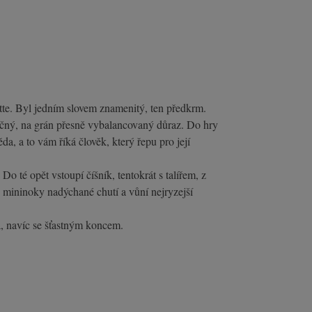
tte. Byl jedním slovem znamenitý, ten předkrm.
ičný, na grán přesně vybalancovaný důraz. Do hry
a, a to vám říká člověk, který řepu pro její
Do té opět vstoupí číšník, tentokrát s talířem, z
 mininoky nadýchané chutí a vůní nejryzejší
a, navíc se šťastným koncem.