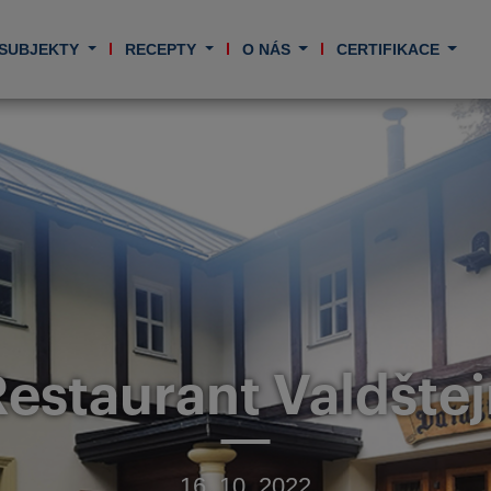
 SUBJEKTY
RECEPTY
O NÁS
CERTIFIKACE
estaurant Valdšte
16. 10. 2022