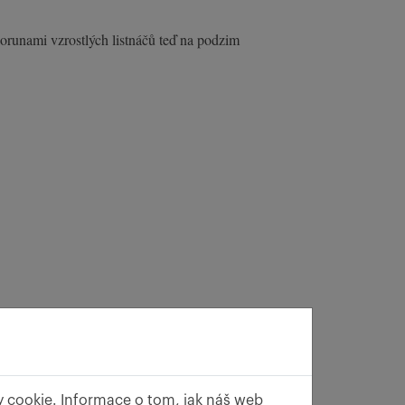
orunami vzrostlých listnáčů teď na podzim
y cookie. Informace o tom, jak náš web