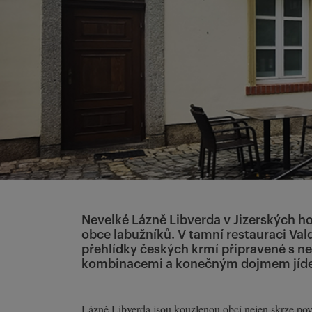
Nevelké Lázně Libverda v Jizerských hor
obce labužníků. V tamní restauraci Va
přehlídky českých krmí připravené s ne
kombinacemi a konečným dojmem jídel
Lázně Libverda jsou kouzlenou obcí nejen skrze pově