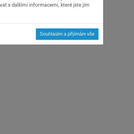
at s dalšími informacemi, které jste jim
ístnosti s pouhými čtyřmi stoly a výčepem s malým
výrazný punc útulnosti.
Souhlasím a přijímám vše
o jídlo je to správné. Pocit, který trvá jen do