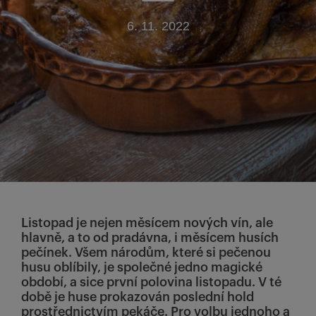
6. 11. 2022
Listopad je nejen měsícem nových vín, ale
hlavně, a to od pradávna, i měsícem husích
pečínek. Všem národům, které si pečenou
husu oblíbily, je společné jedno magické
období, a sice první polovina listopadu. V té
době je huse prokazován poslední hold
prostřednictvím pekáče. Pro volbu jednoho a