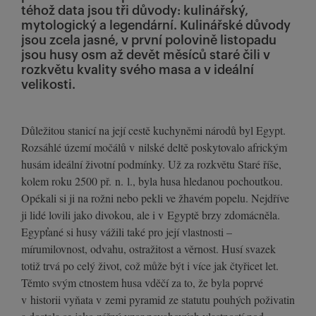
téhož data jsou tři důvody: kulinářský,
mytologický a legendární. Kulinářské důvody
jsou zcela jasné, v první polovině listopadu
jsou husy osm až devět měsíců staré čili v
rozkvětu kvality svého masa a v ideální
velikosti.
Důležitou stanicí na její cestě kuchyněmi národů byl Egypt.
Rozsáhlé území močálů v nilské deltě poskytovalo africkým
husám ideální životní podmínky. Už za rozkvětu Staré říše,
kolem roku 2500 př. n. l., byla husa hledanou pochoutkou.
Opékali si ji na rožni nebo pekli ve žhavém popelu. Nejdříve
ji lidé lovili jako divokou, ale i v Egyptě brzy zdomácněla.
Egypťané si husy vážili také pro její vlastnosti –
mírumilovnost, odvahu, ostražitost a věrnost. Husí svazek
totiž trvá po celý život, což může být i více jak čtyřicet let.
Těmto svým ctnostem husa vděčí za to, že byla poprvé
v historii vyňata v zemi pyramid ze statutu pouhých poživatin