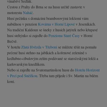
vinařství Sedlák.
Cestou z Prahy do Brna se na husu určitě zastavte v
motorestu
Naháč
.
Husí pečínku s domácími bramborovými lokšemi vám
nabídnou v penzion
Kovárna v Horní Lipové
v Jeseníkách.
Na tradiční Kaldoun se šneky z husích jatýrek nebo křupavé
husí stehýnko si zajeďte do
Penzionu Staré Časy
v Horní
Bečvě.
V hotelu
Zlatá Hvězda v Třeboni
se můžete těšit na pomalu
pečené husí stehno na jablkách a kořenové zelenině s
kedlubno-cibulovým zelím podávané se staročeskými lokši a
karlovarským knedlíkem.
Nebo si zajeďte na Svatomartinskou husu do
Hotelu Horizont
v Peci pod Sněžkou
. Třeba tam přijede i Sv. Martin na bílém
koni.