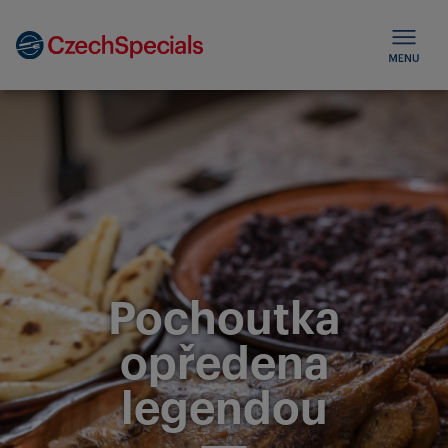
Pochoutka
opředena
legendou