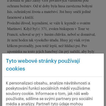
a dostala se jako zářný vzor povahových vlastností pod
ochranu božstev. Od té doby byla husa zasvěcena bohyni
Isis, ochránkyni života a mateřství. Jíst husy směli jedině
faraónové a kněží.
Poslední důvod, legendární, se váže k legendě o svatém
Martinovi. Když byl r. 371, zvolen biskupem v Tour ve
Francii, schoval se prý v husím chlívku, neboť se domníval,
že není hoden tak vysokého úřadu. Husy jej však svým
křikem prozradily, jsou totiž lepší, než hlídací psi. Pro
upomínku na tento jejich hanebný čin prý nařídil, aby byly
husy zabíjeny vždy v den, kdy má svátek.
Tyto webové stránky používají
cookies
K personalizaci obsahu, analýze návštěvnosti a
poskytování funkcí sociálních médií využíváme
soubory cookie. Informace o tom, jak náš web
používáte, sdílíme se svými partnery pro sociální
média a analýzy. Partneři tyto údaje mohou