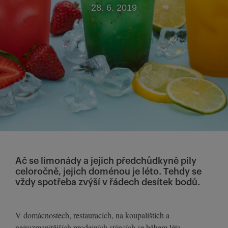
28. 6. 2019
Ač se limonády a jejich předchůdkyně pily
celoročně, jejich doménou je léto. Tehdy se
vždy spotřeba zvýší v řádech desítek bodů.
V domácnostech, restauracích, na koupalištích a
nejrozmanitějších prodejních stáncích se během léta