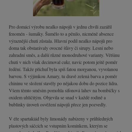
Pro domácí výrobu nealko nápojů v jednu chvíli zazářil
fenomén - šumáky. Šumělo to a pěnilo, nicméně absence
výraznější chuti zůstala. Hlavní podíl nealko nápojů pro
doma tak obstarávaly ovocné šťávy či sirupy. Lesní nebo
zahradní směs, a další různé monodruhové varianty. Většinu
chuti v nich však decimoval cukr, navíc potom ještě poměr
ředění. Takže příchuť byla spíš fatou morganou, vyvolanou
barvou. S výjimkou Amary, tu dravě zelená barva a poměr
chininu ve složení stavěly po nějakou dobu do pozice lídra.
Všem těmto směsím pomohla sifonová lahev na bombičky s
oxidem uhličitým. Objevila se snad v každé rodině a
bublinky úroveň osvěžení nápojů přece jen pozvedly.
V éře spartakiád byly limonády nabízeny v průhledných
plastových sáčcích se vstupním komínkem, kterým se