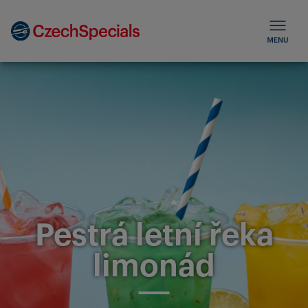
Pestrá letní řeka
limonád