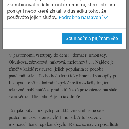
zkombinovat s dalšími informacemi, které jste jim
poskytli nebo které získali v důsledku toho, že
používáte jejich služby.
Podrobné nastavení
Souhlasím a přijímám vše
V gastronomii vstoupily do dění i "domácí" limonády.
Okurková, zázvorová, mrkvová, melounová… . Najdete je
téměř v každé restauraci, jejich popularita se podobá
pandemii. Ale... Jakkoliv do letní řeky limonád vstoupily po
Listopadu obří nadnárodní společnosti a ovládly trh, ten
relativně malý potůček produktů české provenience má stále
svou věrnou klientelu. A je to tak dobře.
Tak jako kdysi různých produktů, zmocnili jsme se v
posledním čase "domácích" limonád. A to tak, že v
rozměrech téměř epidemických. Řídíce se navíc i posedlostí