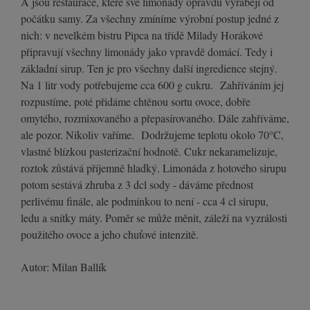
A jsou restaurace, které své limonády opravdu vyrábějí od
počátku samy. Za všechny zmíníme výrobní postup jedné z
nich: v nevelkém bistru Pipca na třídě Milady Horákové
připravují všechny limonády jako vpravdě domácí. Tedy i
základní sirup. Ten je pro všechny další ingredience stejný.
Na 1 litr vody potřebujeme cca 600 g cukru. Zahříváním jej
rozpustíme, poté přidáme chtěnou sortu ovoce, dobře
omytého, rozmixovaného a přepasírovaného. Dále zahříváme,
ale pozor. Nikoliv vaříme. Dodržujeme teplotu okolo 70°C,
vlastně blízkou pasterizační hodnotě. Cukr nekaramelizuje,
roztok zůstává příjemně hladký. Limonáda z hotového sirupu
potom sestává zhruba z 3 dcl sody - dáváme přednost
perlivému finále, ale podmínkou to není - cca 4 cl sirupu,
ledu a snítky máty. Poměr se může měnit, záleží na vyzrálosti
použitého ovoce a jeho chuťové intenzitě.
Autor: Milan Ballík