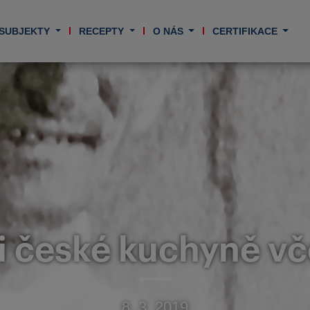
 SUBJEKTY
RECEPTY
O NÁS
CERTIFIKACE
 české kuchyně vč
8. 3. 2019