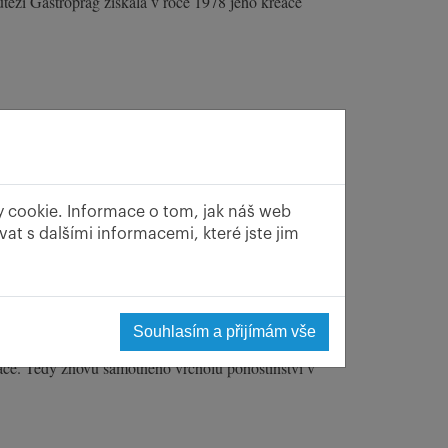
těži Gastroprag získala v roce 1978 jeho kreace
y cookie. Informace o tom, jak náš web
at s dalšími informacemi, které jste jim
třeba, a vlastně neustále dohlížel na svůj tým.
ť se tam podávalo na tři stovky obědů denně.
Souhlasím a přijímám vše
m. Všichni, kdo tam pracovali, byli v oboru
ace. Tedy znovu samotného vrcholu pohostinství v