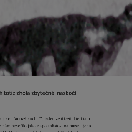
h totiž zhola zbytečné, naskočí
ko "řadový kuchař", jeden ze třiceti, kteří tam
něm hovořilo jako o specialistovi na maso - jeho