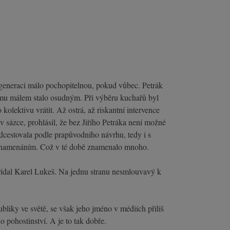
í generaci málo pochopitelnou, pokud vůbec. Petrák
se mu málem stalo osudným. Při výběru kuchařů byl
olektivu vrátit. Až ostrá, až riskantní intervence
v sázce, prohlásil, že bez Jiřího Petráka není možné
odcestovala podle prapůvodního návrhu, tedy i s
znamenáním. Což v té době znamenalo mnoho.
třídal Karel Lukeš. Na jednu stranu nesmlouvavý k
liky ve světě, se však jeho jméno v médiích příliš
 pohostinství. A je to tak dobře.