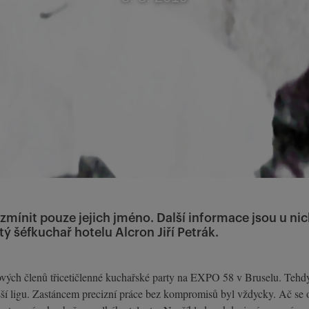
zmínit pouze jejich jméno. Další informace jsou u nic
ý šéfkuchař hotelu Alcron Jiří Petrák.
ých členů třicetičlenné kuchařské party na EXPO 58 v Bruselu. Tehdy ja
ší ligu. Zastáncem precizní práce bez kompromisů byl vždycky. Ač se o 