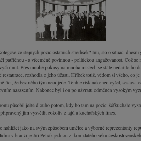
olegové ze stejných pozic ostatních středisek? Inu, šlo o situaci dnešn
 neměl patřičnou - a víceméně povinnou - politickou angažovanost. Což 
yškrtnut. Přes mnohé pokusy na mnoha místech se stále nedařilo ho do k
restaurace, rozhodla o jeho účasti. Hříbek totiž, vědom si všeho, co je 
ně říci, že bez něho tým neodjede. Tenhle risk nakonec vyšel, sestava 
covním nasazením. Nakonec byl i on po návratu odměněn vysokým vy
lcronu působil ještě dlouho potom, kdy ho tam na pozici šéfkuchaře vys
ipravený jim vysvětlit cokoliv z tajů a kuchařských fines.
e nahlížet jako na svým způsobem umělce a výborné reprezentanty repub
dmi v branži je Jiří Petrák jednou z ikon zlatého věku československého