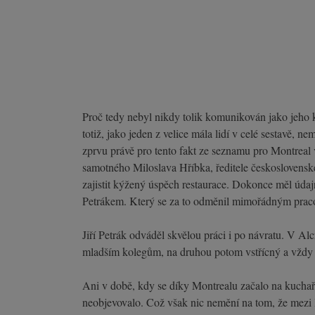
Proč tedy nebyl nikdy tolik komunikován jako jeho k
totiž, jako jeden z velice mála lidí v celé sestavě,
zprvu právě pro tento fakt ze seznamu pro Montreal v
samotného Miloslava Hříbka, ředitele československé 
zajistit kýžený úspěch restaurace. Dokonce měl údaj
Petrákem. Který se za to odměnil mimořádným pra
Jiří Petrák odváděl skvělou práci i po návratu. V A
mladším kolegům, na druhou potom vstřícný a vždy př
Ani v době, kdy se díky Montrealu začalo na kuchař
neobjevovalo. Což však nic nemění na tom, že mezi li