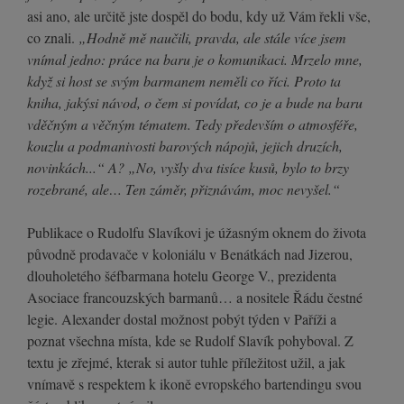
asi ano, ale určitě jste dospěl do bodu, kdy už Vám řekli vše,
co znali.
„Hodně mě naučili, pravda, ale stále více jsem
vnímal jedno: práce na baru je o komunikaci. Mrzelo mne,
když si host se svým barmanem neměli co říci. Proto ta
kniha, jakýsi návod, o čem si povídat, co je a bude na baru
vděčným a věčným tématem. Tedy především o atmosféře,
kouzlu a podmanivosti barových nápojů, jejich druzích,
novinkách...“ A? „No, vyšly dva tisíce kusů, bylo to brzy
rozebrané, ale… Ten záměr, přiznávám, moc nevyšel.“
Publikace o Rudolfu Slavíkovi je úžasným oknem do života
původně prodavače v koloniálu v Benátkách nad Jizerou,
dlouholetého šéfbarmana hotelu George V., prezidenta
Asociace francouzských barmanů… a nositele Řádu čestné
legie. Alexander dostal možnost pobýt týden v Paříži a
poznat všechna místa, kde se Rudolf Slavík pohyboval. Z
textu je zřejmé, kterak si autor tuhle příležitost užil, a jak
vnímavě s respektem k ikoně evropského bartendingu svou