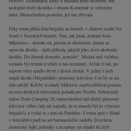
Hořcovi. Examinátor, který si mladíka příliš neoblíbil, mu
nedopřál složit zkoušku z tématu Komentář ve světovém
tisku. Mimochodem poslední, jež mu zbývala.
Díky tomu přišla letní brigáda na horách, v chatové osadě Na
Souši v Jizerských horách. Tam, jak jinak, potkala Sašu
Mikšovice – dovolte mi, prosím tu důvěrnost, známe se
opravdu dlouho - další příhoda, jakých jeho život okořenily
desítky. Do Jizerek dorazilo „tornádo“. Možná spíš vichřice,
tornádo byl termín u tehdy u nás neznámý. Ať tak či tak, po
náporu větru spadlo devět z deseti chatek. V jedné z nich
utrpěl škodu i brigádníkův přenosný televizor. Což by se asi
dalo přežít. Kdyby si mladý Mikšovic nepřivydělával psaním
recenzí dětských televizních pořadů pro Tvorbu. Sebral tedy
milou Teslu Camping 28, mimochodem náš druhý přenosný
televizor vůbec (tak mě napadá, že to musela být jo výnosná
brigáda!), a vydal se s ním do Pardubic. Cestou zpět v Jičíně
v železářství padl na set barmanského nádobí. Dozelena
eloxovaný šejkr, pohárky a receptury na nějaké tři čtyři