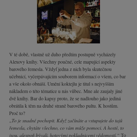
V té době, vlastně už duho předtím postupně vycházely
Alexovy knihy. Všechny poučné, cele mapující aspekty
barového řemesla. Vždyť jedna z nich byla skutečnou
učebnicí, vyčerpávajícím souborem informací o všem, co bar
a vše okolo obnáší. Umění koktejlu je titul s nejvyšším
nákladem o této tématice u nás vůbec. Mne ale zaujaly jiné
dvě knihy. Bar do kapsy proto, že se nadlouho jako jediná
obrátila k těm na druhé straně barového pultu. K hostům.
Proč to?
„To je snadné pochopit. Když začínáte a vstupujete do tajů
řemesla, chytáte všechno, co vám může pomoci. A hosté, to
jsou, alespoň bývali, hotovými pokladnicemi vědomostí.“
To