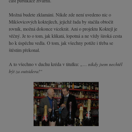
část publikace ztvárnil.
Možná budete zklamáni. Nikde zde není uvedeno nic o
Mikšovicových koktejlech, jejichž řada by stačila obtočit
rovník, možná dokonce vícekrát. Ani o projektu Koktejl je
věčný. Je to o tom, jak klikatá, lopotná a ne vždy široká cesta
ho k úspěchu vedla. O tom, jak všechny potíže i třeba se
štěstím překonal.
A to všechno v duchu kréda v titulku:
„… nikdy jsem nechtěl
být za outsidera!“