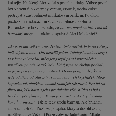
koktejly. Natěšený Alex začal s prvními drinky. Vůbec první
byl Vermut flip - červený vermut, žloutek, trocha cukru,
protřepat a zastrouhnout muškátovým oříškem. Po okolí,
především v rekreačním středisku Filmového studia
Barrandov, se brzy rozneslo, že
„… ten novej na hrázi míchá
bezvadný mixy!“
– říkám to správně Alexi Mikšovici?
„Ano, potud celkem ano. Jenže… bylo náčiní, byly receptury,
byli zájemci, ale… Oni netušili jedno. Tehdejší lednice, tedy i
ta v kuchyni areálu, měly jen jakýsi pseudomrazáček s
mističkou na pár kostek ledu. Když jsme se všichni podělili,
nezbylo jich na mne ani patnáct. Denní penzum drinků se
tedy odvíjelo od plus mínus tuctu ledových krychliček. Moje
kapacita tak obnášela vlastně pouhých pět porcí. Pro lid od
filmu mající k baru a jeho produktům vždy blízko to bylo
trochu trpké zklamání. Krom první pětice šťastných ostatní
končili u piva…“
Tak se tedy zrodil barman. Ale brilantní
autor se neztratil. Přestože po špílci, který si dovolil zveřejnit
na Silvestra ve Večerní Praze coby už řádný autor Mladé