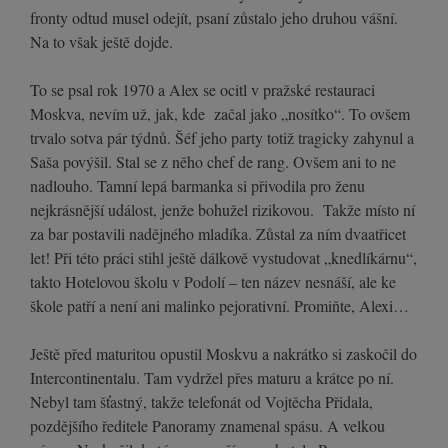
fronty odtud musel odejít, psaní zůstalo jeho druhou vášní.
Na to však ještě dojde.
To se psal rok 1970 a Alex se ocitl v pražské restauraci
Moskva, nevím už, jak, kde začal jako „nosítko“. To ovšem
trvalo sotva pár týdnů. Šéf jeho party totiž tragicky zahynul a
Saša povýšil. Stal se z něho chef de rang. Ovšem ani to ne
nadlouho. Tamní lepá barmanka si přivodila pro ženu
nejkrásnější událost, jenže bohužel rizikovou. Takže místo ní
za bar postavili nadějného mladíka. Zůstal za ním dvaatřicet
let! Při této práci stihl ještě dálkově vystudovat „knedlíkárnu“,
takto Hotelovou školu v Podolí – ten název nesnáší, ale ke
škole patří a není ani malinko pejorativní. Promiňte, Alexi…
Ještě před maturitou opustil Moskvu a nakrátko si zaskočil do
Intercontinentalu. Tam vydržel přes maturu a krátce po ní.
Nebyl tam šťastný, takže telefonát od Vojtěcha Přidala,
pozdějšího ředitele Panoramy znamenal spásu. A velkou