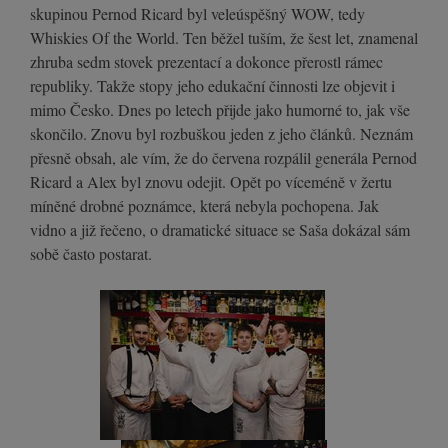
skupinou Pernod Ricard byl veleúspěšný WOW, tedy
Whiskies Of the World. Ten běžel tuším, že šest let, znamenal
zhruba sedm stovek prezentací a dokonce přerostl rámec
republiky. Takže stopy jeho edukační činnosti lze objevit i
mimo Česko. Dnes po letech přijde jako humorné to, jak vše
skončilo. Znovu byl rozbuškou jeden z jeho článků. Neznám
přesně obsah, ale vím, že do červena rozpálil generála Pernod
Ricard a Alex byl znovu odejit. Opět po víceméně v žertu
míněné drobné poznámce, která nebyla pochopena. Jak
vidno a již řečeno, o dramatické situace se Saša dokázal sám
sobě často postarat.