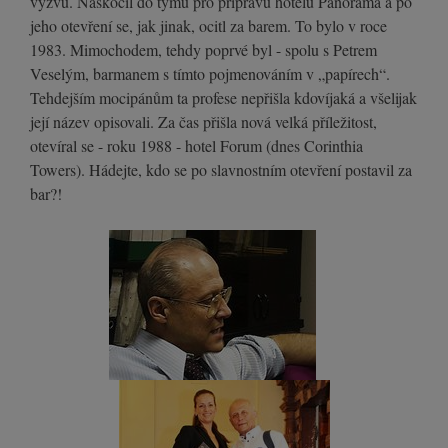
výzvu. Naskočil do týmu pro přípravu hotelu Panorama a po
jeho otevření se, jak jinak, ocitl za barem. To bylo v roce
1983. Mimochodem, tehdy poprvé byl - spolu s Petrem
Veselým, barmanem s tímto pojmenováním v „papírech“.
Tehdejším mocipánům ta profese nepřišla kdovíjaká a všelijak
její název opisovali. Za čas přišla nová velká příležitost,
otevíral se - roku 1988 - hotel Forum (dnes Corinthia
Towers). Hádejte, kdo se po slavnostním otevření postavil za
bar?!