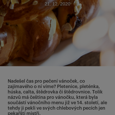
21. 12. 2020
Nadešel čas pro pečení vánoček, co
zajímavého o ní víme? Pletenice, pleténka,
húska, calta, štědrovka či štědrovnice. Tolik
názvů má čeština pro vánočku, která byla
součástí vánočního menu již ve 14. století, ale
tehdy ji pekli ve svých chlebových pecích jen
pekařští mistři.