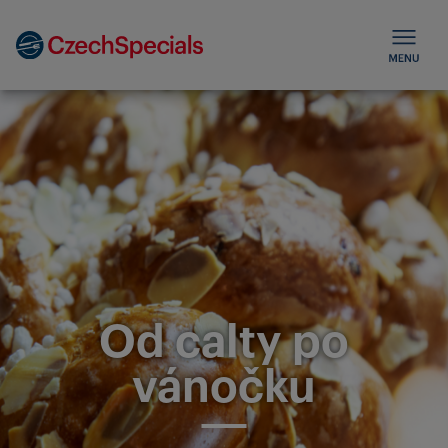
Od calty po
vánočku