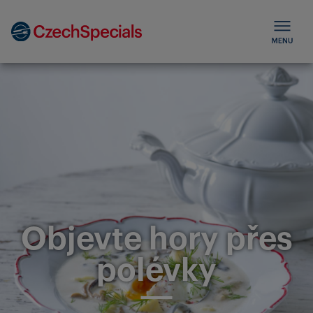
Objevte hory přes
polévky