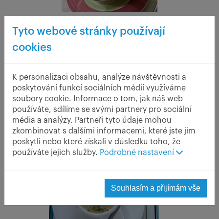
Budeme-li v Krkonoších, musíme určitě ochutnat
Tyto webové stránky používají
„Krkonošské kyselo“
, které za svoji nezaměnitelnou chuť
cookies
vděčí chlebovému kvásku, nechybí v ní ani vejce, brambory a
samozřejmě houby. V mrazivých dnech zde určitě oceníme i
„Oukrop“
česnekový
. Šumava, ale i Jeseníky, nás zase
K personalizaci obsahu, analýze návštěvnosti a
„ Kulajdu“
pozvou na vydatnou smetanovou
, plnou
poskytování funkcí sociálních médií využíváme
soubory cookie. Informace o tom, jak náš web
brambor, hub a korunovanou zastřeným vejcem, v Jeseníkách
používáte, sdílíme se svými partnery pro sociální
Starohorské čočkové polévce
se ptejte i po
, kterou vám v
média a analýzy. Partneři tyto údaje mohou
restauracích pokaždé uvaří v jiné místní variaci. V
zkombinovat s dalšími informacemi, které jste jim
„Valašskou
Beskydech utěšíte hlad po celodenním lyžování
poskytli nebo které získali v důsledku toho, že
kyselicou“
, zelňačkou s výbornou klobáskou.
používáte jejich služby.
Podrobné nastavení
Souhlasím a přijímám vše