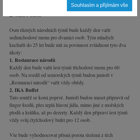
Souhlasím a přijímám vše
vždy večer, menu si lze zakoupit.
2. Chef's Table
Osm různých národních týmů bude každý den vařit
sedmichodové menu pro dvanáct osob. Tým mladých
kuchařů do 25 let bude mít za povinnost zvládnout tyto dva
úkoly:
1. Restaurace národů
Každý den bude vařit šest týmů tříchodové menu pro 60
osob. Na rozdíl od seniorských týmů budou junioři v
„Restauraci národů“ vařit vždy obědy.
2. IKA Buffet
Tato soutěž se koná poprvé. Junioři budou muset připravit od
finger foodů, přes teplá hlavní jídla, mimo jiné z mořských
plodů a králíka, až po dezerty. Každý den připraví šest týmů
vždy svůj čtyřchodový bufet pro 12 osob.
Vše bude vyhodnocovat přísná porota složená z těch