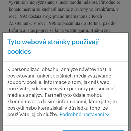
vyvinulo v nejvýznamnější mezinárodní událost. Původně se
konalo měření sil kuchařů hlavně z Evropy ve Frankfurtu, v
roce 1992 dostala svoje jméno Internationale Koch
Ausstellunk. V roce 1996 se přesunula do Berlína, pak do
Erfurtu a letos poprvé se koná ve Stuttgartu. Budou zde
soutěžit kuchaři a cukráři sedmdesáti národností. Nejvíce
Tyto webové stránky používají
budou sledovány soutěže národních a juniorských týmů. Co
bude jejich úkolem?
cookies
K personalizaci obsahu, analýze návštěvnosti a
poskytování funkcí sociálních médií využíváme
soubory cookie. Informace o tom, jak náš web
používáte, sdílíme se svými partnery pro sociální
média a analýzy. Partneři tyto údaje mohou
zkombinovat s dalšími informacemi, které jste jim
poskytli nebo které získali v důsledku toho, že
Národní tým bude mít dva úkoly:
používáte jejich služby.
Podrobné nastavení
1. Restaurace národů
V restauraci národů bude každý den osm různých národních
týmů vařit tříchodové menu pro 110 osob. Soutěž se koná