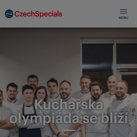
Kuchařská
olympiáda se blíží