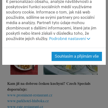
Pojedete-li do okolí Rokycan, možná najdete na jídelním
K personalizaci obsahu, analýze návštěvnosti a
lístku i místní specialitu, polévku
Brčálku
z mladého šťovíku.
poskytování funkcí sociálních médií využíváme
Vynikající jarní česká
specialita z mladého čerstvého kopru
soubory cookie. Informace o tom, jak náš web
používáte, sdílíme se svými partnery pro sociální
sice dělí náš národ na milovníky a odpůrce, přesto je
média a analýzy. Partneři tyto údaje mohou
jedinečná s knedlíkem i s novým bramborem a určitě stojí za
zkombinovat s dalšími informacemi, které jste jim
to jí ochutnat.
poskytli nebo které získali v důsledku toho, že
používáte jejich služby.
Podrobné nastavení
Souhlasím a přijímám vše
Kam jít na dobrou českou kuchyni? Czech Specials
doporučuje:
www.prominent-restaurant.cz
www.parkhotel-hluboka.cz
www.gate-restaurant.cz