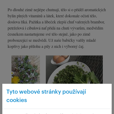
Po dlouhé zimě nejlépe chutnají, tělo si o příděl aromatických
bylin plných vitamínů a látek, které dokonale očistí tělo,
doslova říká. Pažitka a libeček zlepší chuť vařených brambor,
petrželová i cibulová nať přidá na chuti vývarům, medvědím
česnekem nastartujeme své tělo stejně, jako po zimě
probouzející se medvědi. Už naše babičky vařily mladé
kopřivy jako přílohu a pily z nich i výborný čaj.
Tyto webové stránky používají
cookies
K uzenému masu se na Moravě na jaře podával
pampeliškový salát a v polévkách nesměl chybět popenec.