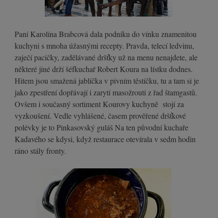
Paní Karolína Brabcová dala podniku do vínku znamenitou
kuchyni s mnoha úžasnými recepty. Pravda, telecí ledvinu,
zaječí pacičky, zadělávané dršťky už na menu nenajdete, ale
některé jiné drží šéfkuchař Robert Koura na lístku dodnes.
Hitem jsou smažená jablíčka v pivním těstíčku, tu a tam si je
jako zpestření dopřávají i zarytí masožrouti z řad štamgastů.
Ovšem i současný sortiment Kourovy kuchyně stojí za
vyzkoušení. Vedle vyhlášené, časem prověřené dršťkové
polévky je to Pinkasovský guláš Na ten původní kuchaře
Kadavého se kdysi, když restaurace otevírala v sedm hodin
ráno stály fronty.