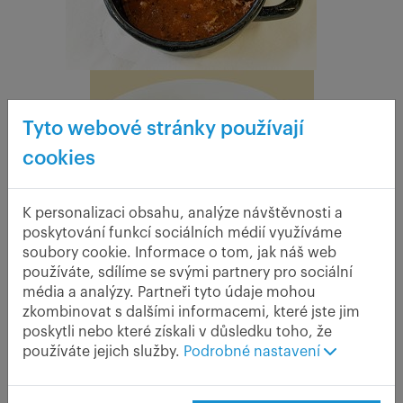
Tyto webové stránky používají
cookies
K personalizaci obsahu, analýze návštěvnosti a
poskytování funkcí sociálních médií využíváme
soubory cookie. Informace o tom, jak náš web
Současným favoritem kuchyně jsou vepřová žebra v medové
používáte, sdílíme se svými partnery pro sociální
marinádě. Ovšem ne taková, na jaká narazíte kdekoliv jinde.
média a analýzy. Partneři tyto údaje mohou
Šéfkuchař je nejprve jsou namarinuje za syrova, pak podusí v
zkombinovat s dalšími informacemi, které jste jim
páře, znovu namarinuje a na závěr upeče. Jaká že jsou?
poskytli nebo které získali v důsledku toho, že
Jedinečná, maso se jen rozpadá a otrlejší zvládnou sníst i
používáte jejich služby.
Podrobné nastavení
kosti, tak jsou křehké. Oč déle příprava žebírek trvá, o to více
chutnají.