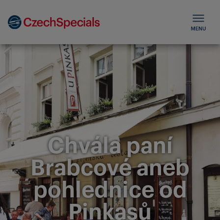
Chvála paní
Brabcové aneb
pohlednice od
Pinkasů