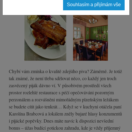
Souhlasím a přijímám vše
Chybí vám zmínka o kvalitě zdejšího piva? Záměrně. Je totiž
tak známé, že není třeba sdělovat něco, co každý jen troch
zasvěcený piják dávno ví. V působivém prostředí všech
prostor rozlehlé restaurace s péčí opečováváni pozorným
perzonálem a rozvášněni mimořádným plzeňským ležákem
se budete cítit jako tenkrát… Když se v kuchyni otáčela paní
Karolína Brabcová a lokálem zněly bujaré hlasy konzumentů
i pijácké popěvky. Dnes máte navíc k dispozici nevšední
bonus – úžas budící gotickou zahradu, kde je vždy příjemný