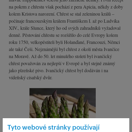
na pokrm z chřestu však pochází z pera Apicia, někdy z doby
kolem Kristova narození. Chřest se stal zeleninou králů –
počínaje francouzským králem Františkem I. až po Ludvíka
XIV., krále Slunce, který ho od svých zahradníků vyžadoval
denně. Pěstování chřestu se rozšířilo do celé Evropy kolem
roku 1750, velkopěstiteli byli Holanďané, Francouzi, Němci
ale také Češi. Nejznámější byl chřest z okolí města Ivančice
na Moravě. Až do 50. let minulého století byl ivančický
chřest považován za nejlepší v Evropě a byl stejně známý
jako plzeňské pivo. Ivančický chřest byl dodáván i na
vídeňský císařský dvůr.
Tyto webové stránky používají