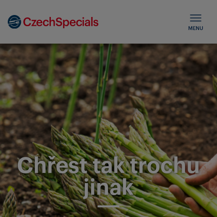
Chřest tak trochu
jinak