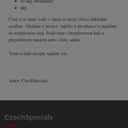
10 dkg strouhanky
olej
Čistý a ve slané vodě s vínem uvařený chřest důkladně
scedíme. Obalíme v mouce, vajíčku a strouhance a smažíme
na rozpáleném oleji. Podáváme s bramborovou kaší a
přepuštěným máslem nebo s listy salátu.
Tento a další recepty najdete
zde
.
Autor: CzechSpecials
CzechSpecials