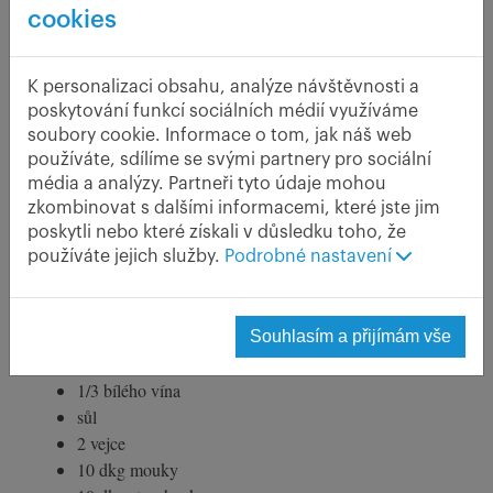
cookies
K personalizaci obsahu, analýze návštěvnosti a
poskytování funkcí sociálních médií využíváme
soubory cookie. Informace o tom, jak náš web
používáte, sdílíme se svými partnery pro sociální
média a analýzy. Partneři tyto údaje mohou
Chřest se v Čechách nejen pěstoval, ale i připravoval na
zkombinovat s dalšími informacemi, které jste jim
různé, netradiční způsoby. Vařený chřest zná každý, ale
poskytli nebo které získali v důsledku toho, že
ochutnali jste někdy smažený chřest?
používáte jejich služby.
Podrobné nastavení
Suroviny na 4 porce
:
500 g chřestu
Souhlasím a přijímám vše
2/3 vody na uvaření
1/3 bílého vína
sůl
2 vejce
10 dkg mouky