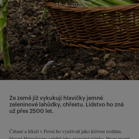
15. 4. 2020
Ze země již vykukují hlavičky jemné
zeleninové lahůdky, chřestu. Lidstvo ho zná
už přes 2500 let.
Číňané a lékaři v Persii ho využívali jako léčivou rostlinu,
hlavně Hippokrates velebil jeho zázračné účinky. První recept